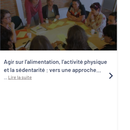
Agir sur l’alimentation, l’activité physique
et la sédentarité : vers une approche
systémique de la santé publique
...
Lire la suite
1
C
a
p