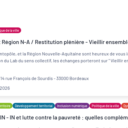
que de la ville
Région N-A / Restitution plénière - Vieillir ensembl
Développement territorial
topôle, et la Région Nouvelle-Aquitaine sont heureux de vous invi
Revitalisation des centres-bourgs et centres-
villes
 du Lab du sens collectif, les échanges porteront sur " Vieillir e
 14 rue François de Sourdis - 33000 Bordeaux
 2026
ritoire
Développement territorial
Inclusion numérique
Politique de la ville
Dyn
IN - IN et lutte contre la pauvreté : quelles complé