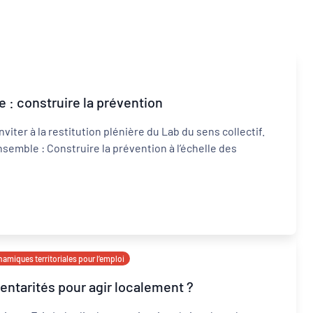
e : construire la prévention
Inclusion numérique
ter à la restitution plénière du Lab du sens collectif.
Dynamiques territoriales pour l’emploi
nsemble : Construire la prévention à l’échelle des
amiques territoriales pour l’emploi
mentarités pour agir localement ?