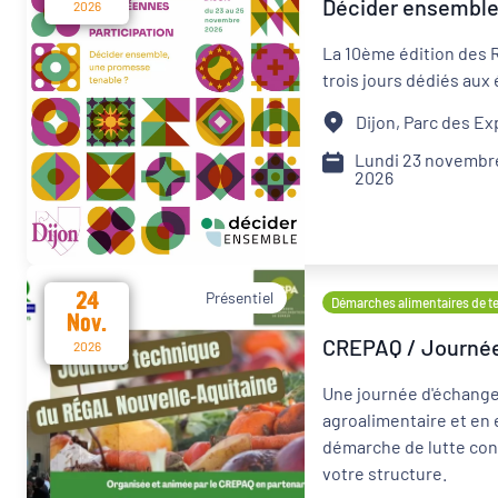
Décider ensemble 
2026
La 10ème édition des 
trois jours dédiés aux
Dijon, Parc des E
Lundi 23 novembr
2026
24
Présentiel
Démarches alimentaires de ter
Nov.
CREPAQ / Journée 
2026
Une journée d'échange 
agroalimentaire et en
démarche de lutte cont
votre structure.