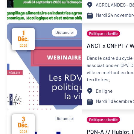
AGROLANDES - Bât
Mardi 24 novembr
1
Distanciel
Politique de la ville
Déc.
2026
Dans le cadre du cycle 
associations en QPV, C
ville en mettant en lum
territoires.
En ligne
Mardi 1 décembre
3
Distanciel
Politique de la ville
Déc.
PQN-A // Hublot, 
2026