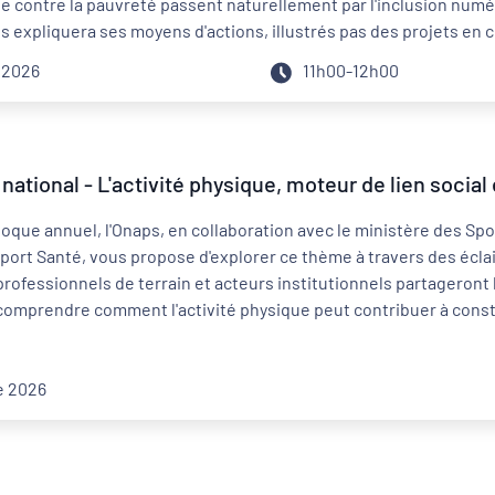
tte contre la pauvreté passent naturellement par l'inclusion num
s expliquera ses moyens d'actions, illustrés pas des projets en co
 2026
11h00-12h00
Distanciel
ational - L'activité physique, moteur de lien social 
Externe
loque annuel, l'Onaps, en collaboration avec le ministère des Spo
ort Santé, vous propose d'explorer ce thème à travers des éclai
 professionnels de terrain et acteurs institutionnels partageront 
omprendre comment l'activité physique peut contribuer à constr
e 2026