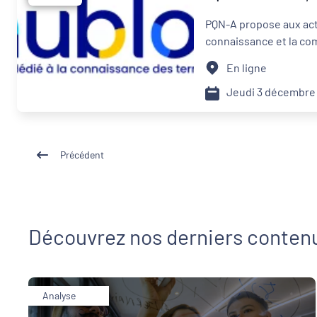
PQN-A propose aux acteu
connaissance et la com
En ligne
Jeudi 3 décembre
Précédent
Découvrez nos derniers conten
Analyse