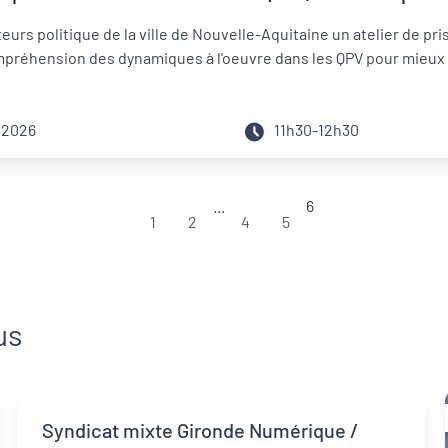
rs politique de la ville de Nouvelle-Aquitaine un atelier de pris
préhension des dynamiques à l'oeuvre dans les QPV pour mieux co
 2026
11h30-12h30
...
6
1
2
4
5
us
Syndicat mixte Gironde Numérique /