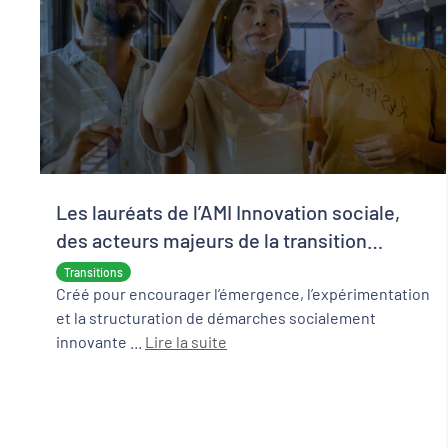
Les lauréats de l’AMI Innovation sociale,
des acteurs majeurs de la transition
écologique et sociale
Transitions
Créé pour encourager l’émergence, l’expérimentation
et la structuration de démarches socialement
innovante ...
Lire la suite