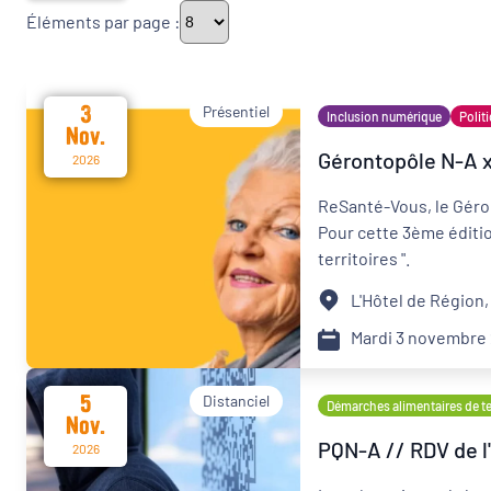
Éléments par page :
Thématiques
3
Présentiel
Inclusion numérique
Politi
Nov.
Gérontopôle N-A x 
Démarches alimentaires de territoire
2026
ReSanté-Vous, le Géron
Politique de la ville
Pour cette 3ème édition
territoires ".
Transitions
L'Hôtel de Région,
Date d'événement
Mardi 3 novembre
5
Distanciel
Démarches alimentaires de ter
Nov.
Départements
PQN-A // RDV de l'
2026