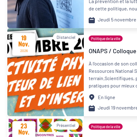
La prévention et la lu
de cette politique, nou
Format de l'événement
Jeudi 5 novembre
Présentiel
19
Distanciel
Politique de la ville
Organisateur
Nov.
ONAPS / Colloque n
2026
PQN-A
À l'occasion de son col
Ressources National Sp
terrain.Scientifiques,
pratiques pour mieux c
En ligne
Jeudi 19 novembr
23
Présentiel
Politique de la ville
Nov.