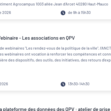
iment Agrocampus 1003 allée Jean d’Arcet 40280 Haut-Mauco
e 2026
de 9h à 15h30
ANCT x CNFPT / Webinaire - Les associations en QPV
de webinaires "Les rendez-vous de la politique de la ville", l'AN
es webinaires ont vocation à renforcer les compétences et conna
ière des dispositifs, des outils, des initiatives, des retours d’
 2026
13h30-14h30
la plateforme des données des QPV : atelier de prise