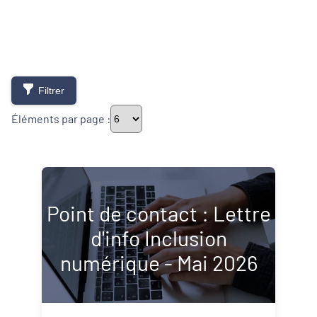
Filtrer
Éléments par page :
Typologie de newsletter
Point de contact : Lettre
Newsletters
d'info Inclusion
Lettres d'information
numérique - Mai 2026
Thématiques