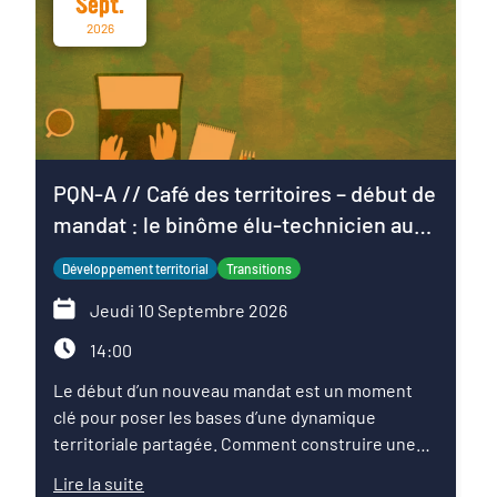
Sept.
2026
PQN-A // Café des territoires – début de
mandat : le binôme élu-technicien au
service du projet de territoire
Développement territorial
Transitions
Jeudi 10 Septembre 2026
14:00
Le début d’un nouveau mandat est un moment
clé pour poser les bases d’une dynamique
territoriale partagée. Comment construire une
relation de confiance entre élus et techniciens ?
Lire la suite
Comment articuler les ambitions politiques,