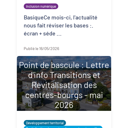
Démarches alimentaires de territoire
Inclusion numérique
Développement territorial
BasiqueCe mois-ci, l'actualité
nous fait réviser les bases :.
Inclusion numérique
écran + séde ...
Politique de la ville
Publié le 16/05/2026
Revitalisation des centres-bourgs et
centres-villes
Point de bascule : Lettre
d'info Transitions et
Dynamiques territoriales pour l’emploi
Revitalisation des
Transitions
centres-bourgs - mai
2026
Développement territorial