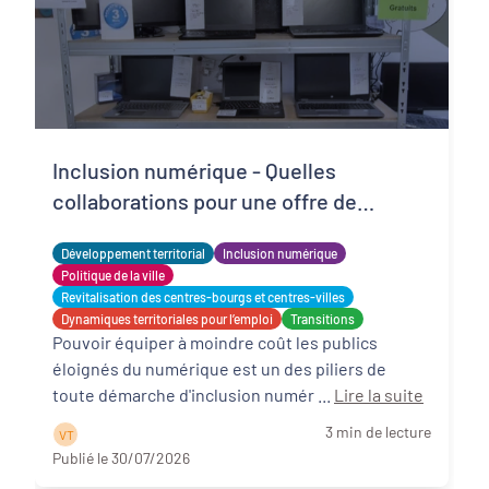
Inclusion numérique - Quelles
collaborations pour une offre de
matériels reconditionnés locale,
Développement territorial
Inclusion numérique
solidaire et adaptée ?
Politique de la ville
Revitalisation des centres-bourgs et centres-villes
Dynamiques territoriales pour l’emploi
Transitions
Pouvoir équiper à moindre coût les publics
éloignés du numérique est un des piliers de
toute démarche d'inclusion numér ...
Lire la suite
3 min de lecture
V T
Publié le 30/07/2026