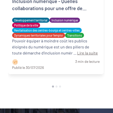
Inclusion numérique - Quelles
collaborations pour une offre de
matériels reconditionnés locale,
Développement territorial
Inclusion numérique
solidaire et adaptée ?
Politique de la ville
Revitalisation des centres-bourgs et centres-villes
Dynamiques territoriales pour l’emploi
Transitions
Pouvoir équiper à moindre coût les publics
éloignés du numérique est un des piliers de
toute démarche d'inclusion numér ...
Lire la suite
3 min de lecture
V T
Publié le 30/07/2026