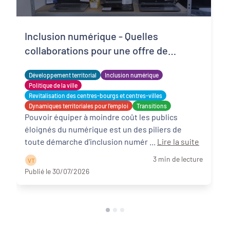
Inclusion numérique - Quelles
collaborations pour une offre de
matériels reconditionnés locale,
Développement territorial
Inclusion numérique
solidaire et adaptée ?
Politique de la ville
Revitalisation des centres-bourgs et centres-villes
Dynamiques territoriales pour l’emploi
Transitions
Pouvoir équiper à moindre coût les publics
éloignés du numérique est un des piliers de
toute démarche d'inclusion numér ...
Lire la suite
3 min de lecture
V T
Publié le 30/07/2026