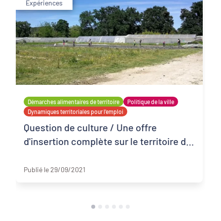
Expériences
Démarches alimentaires de territoire
Politique de la ville
Dynamiques territoriales pour l’emploi
Question de culture / Une offre
d'insertion complète sur le territoire du
Bergeracois
Bergerac
Publié le 29/09/2021