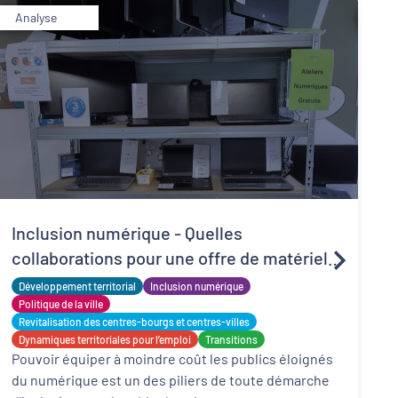
Analyse
R
Inclusion numérique - Quelles
d
collaborations pour une offre de matériels
t
P
reconditionnés locale, solidaire et adaptée
Développement territorial
Inclusion numérique
l
f
?
Politique de la ville
d
Revitalisation des centres-bourgs et centres-villes
Dynamiques territoriales pour l’emploi
Transitions
Pouvoir équiper à moindre coût les publics éloignés
du numérique est un des piliers de toute démarche