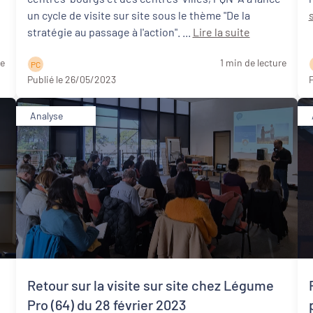
un cycle de visite sur site sous le thème "De la
stratégie au passage à l'action". ...
Lire la suite
re
1 min de lecture
P C
Publié le 26/05/2023
P
Analyse
Retour sur la visite sur site chez Légume
:
Pro (64) du 28 février 2023