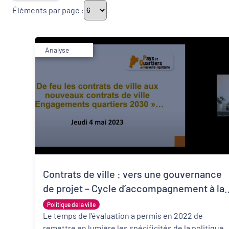
Éléments par page :
Thématiques
Analyse
Démarches alimentaires de territoire
Politique de la ville
Transitions
Date de publication
Contrats de ville : vers une gouvernance
de projet – Cycle d’accompagnement à la
préparation des contrats de ville
Politique de la ville
Le temps de l’évaluation a permis en 2022 de
remettre en lumière les spécificités de la politique