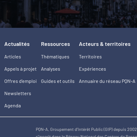
Actualités
Ressources
Acteurs & territoires
Articles
Thématiques
Territoires
Appels à projet
Analyses
Expériences
Offres d’emploi
Guides et outils
Annuaire du réseau PQN-A
Newsletters
Agenda
PQN-A, Groupement d'Intérêt Public (GIP) depuis 200
s'inscrit dans le Réseau National des Centres de Ress