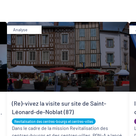
Analyse
Développement territorial
Revitalisation des centres-bourgs et centres-
villes
(Re)-vivez la visite sur site de Saint-
Léonard-de-Noblat (87)
Revitalisation des centres-bourgs et centres-villes
Dans le cadre de la mission Revitalisation des
centres-bourgs et des centres-villes, PQN-A a lancé