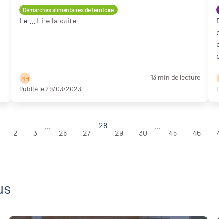
Démarches alimentaires de territoire
Le ...
Lire la suite
13 min de lecture
M H
Publié le 29/03/2023
P
...
28
...
2
3
26
27
29
30
45
46
us