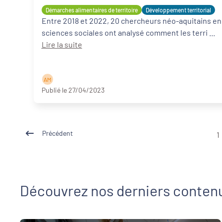
pierre angulaire de la réussite des PAT ?
Démarches alimentaires de territoire
Développement territorial
Entre 2018 et 2022, 20 chercheurs néo-aquitains en
sciences sociales ont analysé comment les terri ...
Lire la suite
A M
Publié le 27/04/2023
Précédent
1
Découvrez nos derniers conten