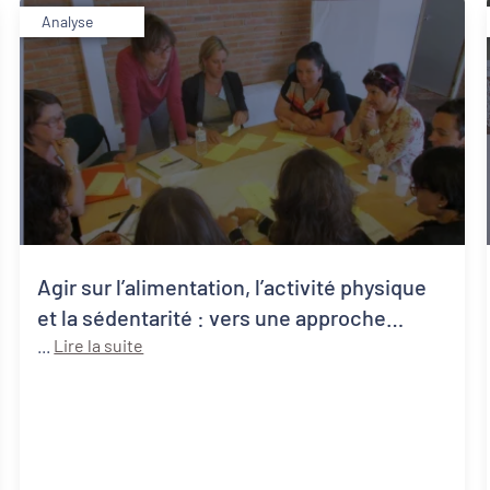
Analyse
Agir sur l’alimentation, l’activité physique
et la sédentarité : vers une approche
systémique de la santé publique
...
Lire la suite