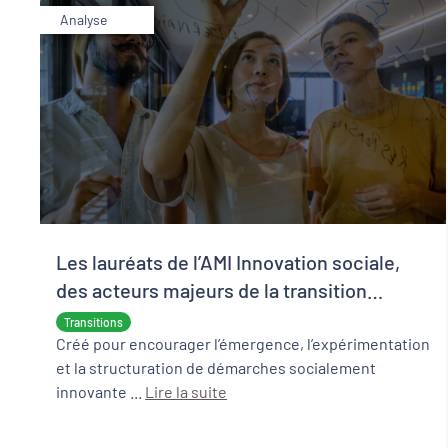
Analyse
Les lauréats de l’AMI Innovation sociale,
des acteurs majeurs de la transition
écologique et sociale
Transitions
Créé pour encourager l’émergence, l’expérimentation
et la structuration de démarches socialement
innovante ...
Lire la suite