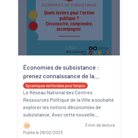
Économies de subsistance :
prenez connaissance de la
nouvelle publication du réseau
Dynamiques territoriales pour l’emploi
national des centres de
Le Réseau National des Centres
Ressources Politique de la Ville a souhaité
ressources !
explorer les notions d’économies de
subsistance. Avec cette nouvelle
publication, le Réseau souhaite apporter
3 min de lecture
C R
des ...
Lire la suite
Publié le 28/02/2023