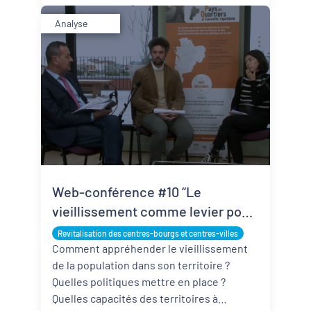
Analyse
Web-conférence #10 “Le
vieillissement comme levier pour
la revitalisation des centres-
Revitalisation des centres-bourgs et centres-villes
bourgs : ressorts et
Comment appréhender le vieillissement
de la population dans son territoire ?
opportunités”, ce qu’il faut retenir
Quelles politiques mettre en place ?
Quelles capacités des territoires à