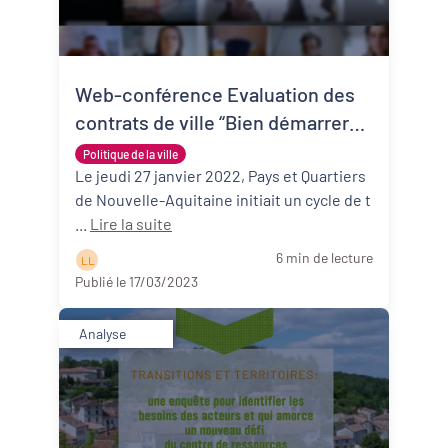
Web-conférence Evaluation des
contrats de ville “Bien démarrer
son évaluation” : replay et points
Politique de la ville
clés
Le jeudi 27 janvier 2022, Pays et Quartiers
de Nouvelle-Aquitaine initiait un cycle de t
...
Lire la suite
6 min de lecture
L L
Publié le 17/03/2023
Analyse