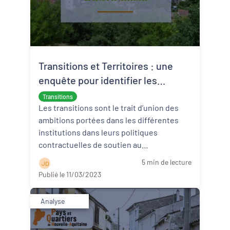
Transitions et Territoires : une
enquête pour identifier les
besoins des acteurs et qui
Transitions
amorce un nouveau défi du centre
Les transitions sont le trait d’union des
ambitions portées dans les différentes
de ressources
institutions dans leurs politiques
contractuelles de soutien au
développement territorial. Elles
5 min de lecture
J D
interrogent ...
Lire la suite
Publié le 11/03/2023
Analyse