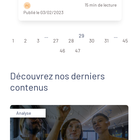
s’adapter aux parcours de vie ? Existen ...
15 min de lecture
P C
Lire la suite
Publié le 03/02/2023
...
29
...
1
2
3
27
28
30
31
45
46
47
Découvrez nos derniers
contenus
Analyse