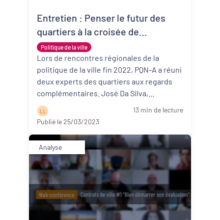
Entretien : Penser le futur des
Revitalisation des centres-bourgs et
centres-villes
quartiers à la croisée de
l’observation sociale et de la
Politique de la ville
Dynamiques territoriales pour l’emploi
prospective
Lors de rencontres régionales de la
politique de la ville fin 2022, PQN-A a réuni
Transitions
deux experts des quartiers aux regards
complémentaires. José Da Silva,
Date de publication
spécialiste de la prospective territ ...
Lire
13 min de lecture
L L
la suite
Publié le 25/03/2023
Analyse