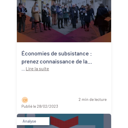
Économies de subsistance :
prenez connaissance de la
nouvelle publication du réseau
...
Lire la suite
national des centres de
ressources !
2 min de lecture
C R
Publié le 28/02/2023
Analyse