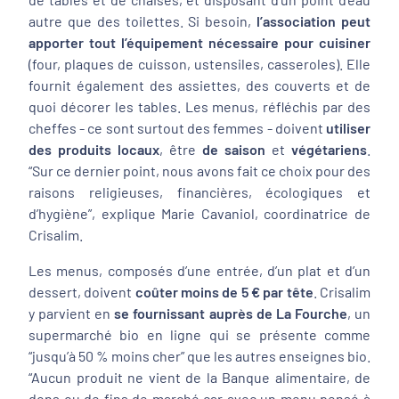
autre que des toilettes. Si besoin,
l’association peut
apporter tout l’équipement nécessaire pour cuisiner
(four, plaques de cuisson, ustensiles, casseroles). Elle
fournit également des assiettes, des couverts et de
quoi décorer les tables. Les menus, réfléchis par des
cheffes - ce sont surtout des femmes - doivent
utiliser
des produits locaux
, être
de saison
et
végétariens
.
“
Sur ce dernier point, nous avons fait ce choix pour des
raisons religieuses, financières, écologiques et
d’hygiène
”, explique Marie Cavaniol, coordinatrice de
Crisalim.
Les menus, composés d’une entrée, d’un plat et d’un
dessert, doivent
coûter moins de 5 € par tête
. Crisalim
y parvient en
se fournissant auprès de La Fourche
, un
supermarché bio en ligne qui se présente comme
“jusqu’à 50 % moins cher” que les autres enseignes bio.
“
Aucun produit ne vient de la Banque alimentaire, de
dons ou de fins de marché car avec un menu pensé à