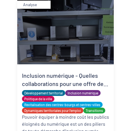
Analyse
Inclusion numérique - Quelles
collaborations pour une offre de
matériels reconditionnés locale,
Développement territorial
Inclusion numérique
solidaire et adaptée ?
Politique de la ville
Revitalisation des centres-bourgs et centres-villes
Dynamiques territoriales pour l’emploi
Transitions
Pouvoir équiper à moindre coût les publics
éloignés du numérique est un des piliers
de toute démarche d'inclusion numér ...