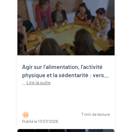
Agir sur l’alimentation, l’activité
physique et la sédentarité : vers
une approche systémique de la
...
Lire la suite
santé publique
7 min de lecture
C G
Publié le 17/07/2026