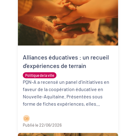
Alliances éducatives : un recueil
d’expériences de terrain
Politique de la ville
PQN-A a recensé un panel d'initiatives en
faveur de la coopération éducative en
Nouvelle-Aquitaine. Présentées sous
forme de fiches expériences, elles
donnent à voir des expérimentations qu ...
Lire la suite
D B
Publié le 22/06/2026