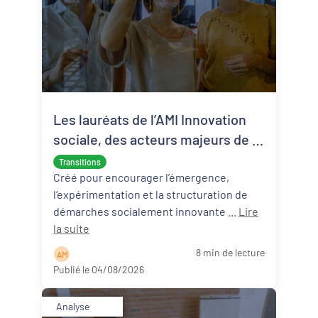
Les lauréats de l’AMI Innovation
sociale, des acteurs majeurs de la
transition écologique et sociale
Transitions
Créé pour encourager l’émergence,
l’expérimentation et la structuration de
démarches socialement innovante ...
Lire
la suite
8 min de lecture
A M
Publié le 04/08/2026
Analyse