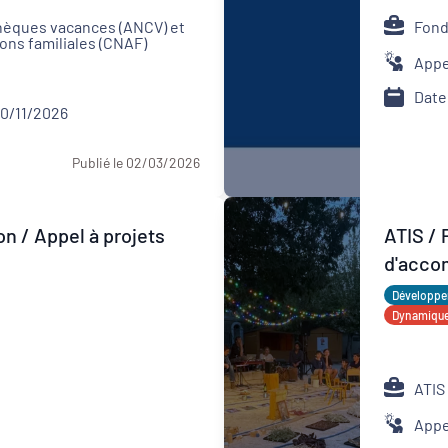
chèques vacances (ANCV) et
Fond
ions familiales (CNAF)
Appe
Date
30/11/2026
Publié le 02/03/2026
on / Appel à projets
ATIS /
d'acco
dévelo
Développem
Dynamiques
ATIS
Appe