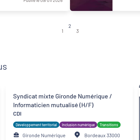
Publié le 09/01/2026
2
1
3
us
Syndicat mixte Gironde Numérique /
Informaticien mutualisé (H/F)
CDI
Développement territorial
Inclusion numérique
Transitions
Gironde Numérique
Bordeaux 33000