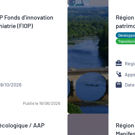
Appel à manifestation d'intérêt
AP Fonds d'innovation
Région
iatrie (FIOP)
patrim
Développem
Transition
Régi
Appe
28/10/2026
Date
Publié le 16/06/2026
n écologique / AAP
Région
Manifes