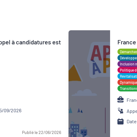
appel à candidatures est
France
Démarches 
Développement territorial
Développem
Inclusion 
Revitalisation des centres-bourgs et centres-
Politique de
villes
Revitalisa
Dynamiques
Transition
Fran
15/09/2026
Appe
Date
Publié le 22/06/2026