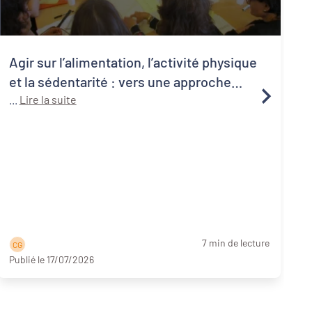
Agir sur l’alimentation, l’activité physique
et la sédentarité : vers une approche
systémique de la santé publique
...
Lire la suite
1
C
a
p
7 min de lecture
C G
Publié le 17/07/2026