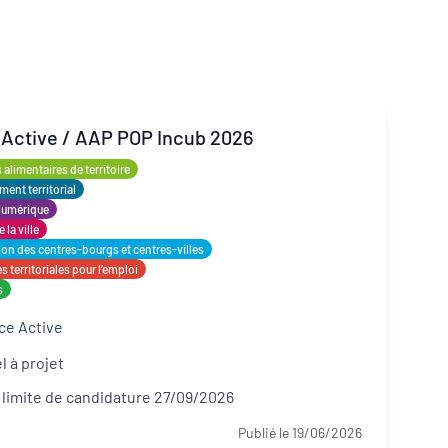
 Active / AAP POP Incub 2026
alimentaires de territoire
Inclusion numérique
ent territorial
numérique
Dynamiques territoriales pour l’emploi
 la ville
tion des centres-bourgs et centres-villes
 territoriales pour l’emploi
s
ce Active
l à projet
 limite de candidature 27/09/2026
Publié le 19/06/2026