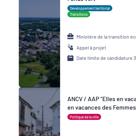
Développement territorial
Transitions
Ministère de la transition é
Appel à projet
Date limite de candidature 
ANCV / AAP "Elles en vaca
en vacances des Femmes Victimes de Violence
et de leurs proches
Politique de la ville