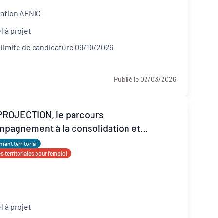
ation AFNIC
l à projet
 limite de candidature 09/10/2026
Publié le 02/03/2026
 PROJECTION, le parcours
mpagnement à la consolidation et
ppement ESS
ent territorial
 territoriales pour l’emploi
l à projet