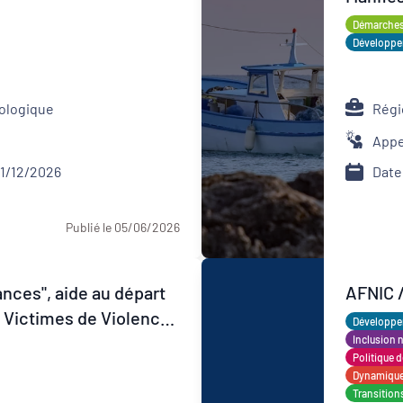
Démarches 
Développem
cologique
Régi
Appe
31/12/2026
Date
Publié le 05/06/2026
nces", aide au départ
AFNIC 
s
Développem
Inclusion 
Politique de
Dynamiques
Transition