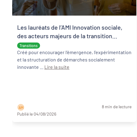
Les lauréats de l’AMI Innovation sociale,
des acteurs majeurs de la transition
écologique et sociale
Transitions
Créé pour encourager l’émergence, l’expérimentation
et la structuration de démarches socialement
innovante ...
Lire la suite
8 min de lecture
A M
Publié le 04/08/2026