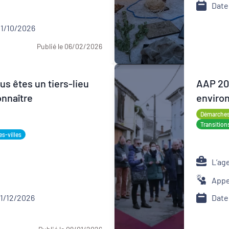
Date
01/10/2026
Publié le 06/02/2026
s êtes un tiers-lieu
AAP 20
onnaître
environ
Bretag
Démarches 
Transition
es-villes
L’ag
Appe
31/12/2026
Date