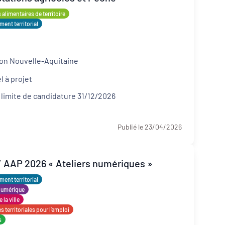
alimentaires de territoire
ent territorial
on Nouvelle-Aquitaine
l à projet
 limite de candidature 31/12/2026
Publié le 23/04/2026
/ AAP 2026 « Ateliers numériques »
ent territorial
numérique
 la ville
 territoriales pour l’emploi
s