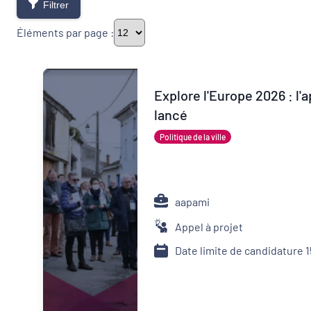
Filtrer
Éléments par page :
Thématiques
Explore l'Europe 2026 : l'
lancé
Démarches alimentaires de territoire
Politique de la ville
Politique de la ville
Transitions
aapami
Appel à projet
Date de publication
Date limite de candidature 
Type d'appel