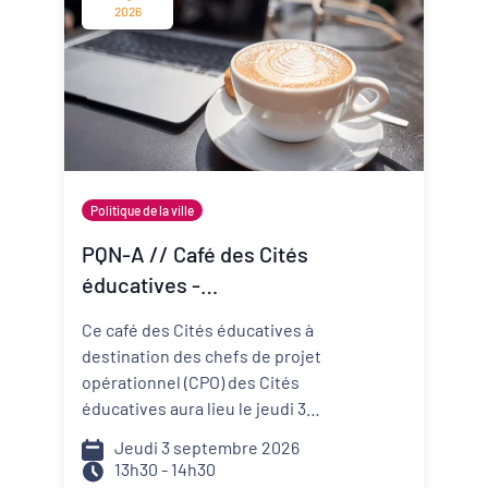
change vite ? Comment mieux
2026
anticiper les risques et réduire
ma vulnérabilité ? Comment
construire un projet de structure
qui embarque mes
collaborateurs et mes parties
prenantes ?
Politique de la ville
PQN-A // Café des Cités
éducatives -
Accompagner la
Ce café des Cités éducatives à
prévention et la promotion
destination des chefs de projet
de la santé mentale
opérationnel (CPO) des Cités
éducatives aura lieu le jeudi 3
septembre de 13h30 à 14h30 et il
Jeudi 3 septembre 2026
portera sur le développement
13h30 - 14h30
d'actions de prévention et de