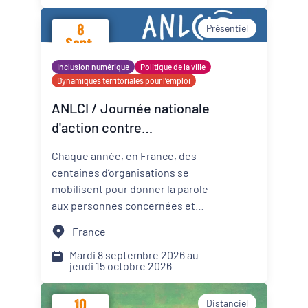
promotion de la santé mentale
8
Présentiel
dans les Cités éducatives de
Sept.
Nouvelle-Aquitaine.
2026
Inclusion numérique
Politique de la ville
Dynamiques territoriales pour l’emploi
ANLCI / Journée nationale
d'action contre
l'illettrisme 2026
Chaque année, en France, des
centaines d’organisations se
mobilisent pour donner la parole
aux personnes concernées et
mettre un coup de projecteur
France
sur les solutions locales.
Mardi 8 septembre 2026 au
jeudi 15 octobre 2026
10
Distanciel