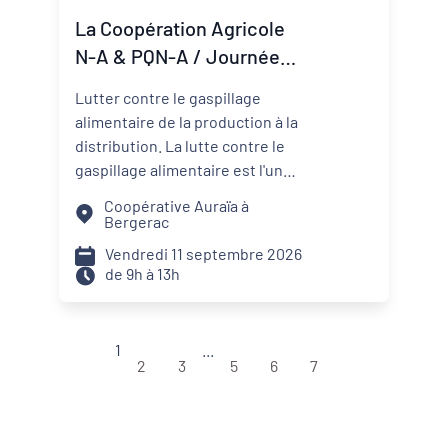
nécessaires pour transformer
La Coopération Agricole
une ambition politique en projet
N-A & PQN-A / Journée
territorial.
Coop'Inspiration - La lutte
Lutter contre le gaspillage
contre le gaspillage
alimentaire de la production à la
alimentaire
distribution. La lutte contre le
gaspillage alimentaire est l'un
des axes principaux abordés par
Coopérative Auraïa à
les projets alimentaires
Bergerac
territoriaux via : la
Vendredi 11 septembre 2026
sensibilisation des convives, la
de 9h à 13h
formation des agents de
restauration, la valorisation des
surplus avec les acteurs de la
1
...
solidarité. Sur les territoires, les
2
3
5
6
7
coopératives agricoles et leurs
partenaires agissent aussi pour
réduire le gaspillage et mieux