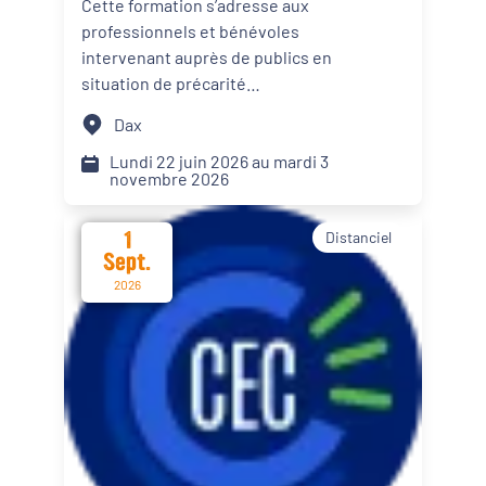
Cette formation s’adresse aux
personnes en situation de
professionnels et bénévoles
Dynamiques territoriales pour l’emploi
précarité alimentaire
intervenant auprès de publics en
situation de précarité
Transitions
alimentaire. Elle propose des
Dax
apports théoriques, des
Date d'événement
échanges de pratiques et des
Lundi 22 juin 2026 au mardi 3
novembre 2026
mises en situation afin d’intégrer
le renforcement du pouvoir
1
Distanciel
d’agir de leur public dans les
Départements
Sept.
actions menées.
2026
Format de l'événement
Présentiel
Distanciel