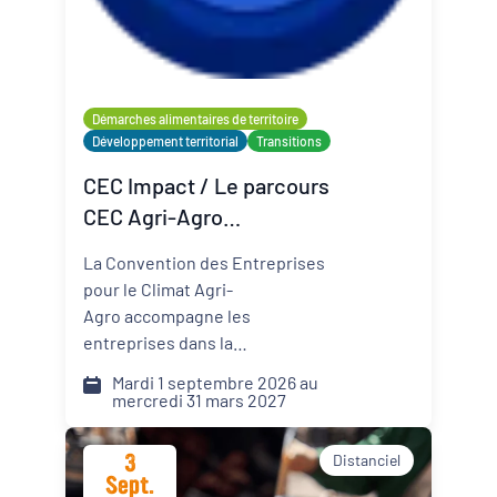
Organisateur
PQN-A
Démarches alimentaires de territoire
Développement territorial
Transitions
Externe
CEC Impact / Le parcours
CEC Agri-Agro
(Convention des
La Convention des Entreprises
Entreprises pour le Climat)
pour le Climat Agri-
Agro accompagne les
entreprises dans la
transformation de leur modèle
Mardi 1 septembre 2026 au
face aux défis climatiques,
mercredi 31 mars 2027
environnementaux et
sociétaux. Comment pérenniser
3
Distanciel
mon activité dans un monde qui
Sept.