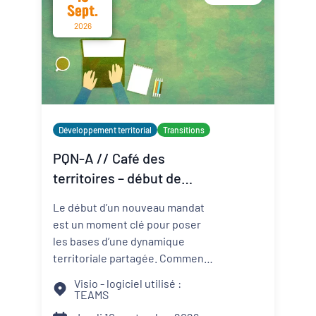
Sept.
2026
Développement territorial
Transitions
PQN-A // Café des
territoires – début de
mandat : le binôme élu-
Le début d’un nouveau mandat
technicien au service du
est un moment clé pour poser
projet de territoire
les bases d’une dynamique
territoriale partagée. Comment
construire une relation de
Visio - logiciel utilisé :
confiance entre élus et
TEAMS
techniciens ? Comment articuler