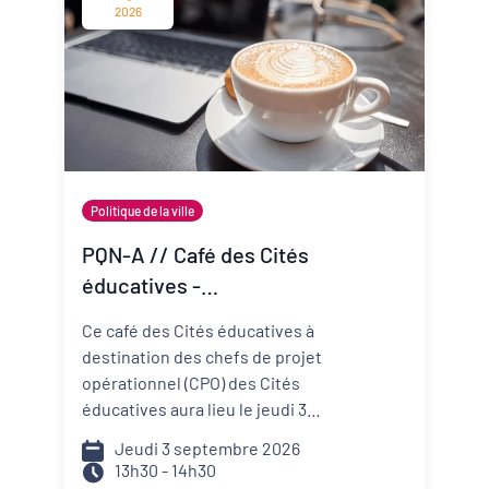
change vite ? Comment mieux
2026
anticiper les risques et réduire
ma vulnérabilité ? Comment
construire un projet de structure
qui embarque mes
collaborateurs et mes parties
prenantes ?
Politique de la ville
PQN-A // Café des Cités
éducatives -
Accompagner la
Ce café des Cités éducatives à
prévention et la promotion
destination des chefs de projet
de la santé mentale
opérationnel (CPO) des Cités
éducatives aura lieu le jeudi 3
septembre de 13h30 à 14h30 et il
Jeudi 3 septembre 2026
portera sur le développement
13h30 - 14h30
d'actions de prévention et de