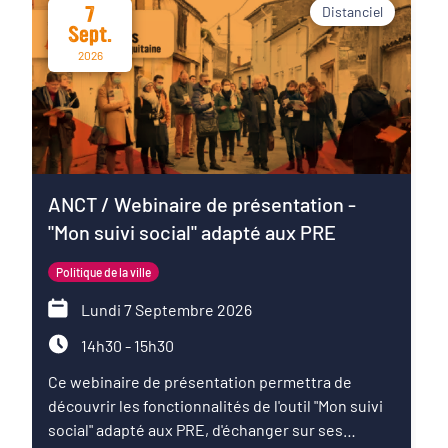
7
contrats et les transitions.Un
Distanciel
Sept.
rendez-vous pour partager les
2026
expériences, identifier les
points de vigilance et réfléchir
collectivement aux conditions
nécessaires pour transformer
une ambition politique en projet
territorial.
ANCT / Webinaire de présentation -
"Mon suivi social" adapté aux PRE
Politique de la ville
Lundi 7 Septembre 2026
14h30 - 15h30
Ce webinaire de présentation permettra de
découvrir les fonctionnalités de l'outil "Mon suivi
social" adapté aux PRE, d'échanger sur ses