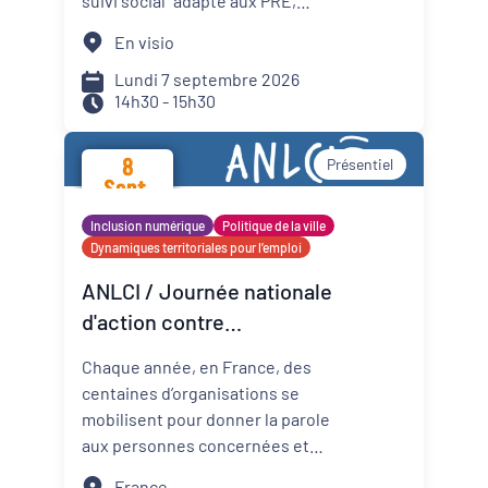
suivi social" adapté aux PRE,
d'échanger sur ses usages et
En visio
d'explorer son potentiel pour
faire de Mon Suivi Social un outil
Lundi 7 septembre 2026
14h30 - 15h30
de référence au service du suivi
et de la coordination des
parcours PRE.
8
Présentiel
Sept.
2026
Inclusion numérique
Politique de la ville
Dynamiques territoriales pour l’emploi
ANLCI / Journée nationale
d'action contre
l'illettrisme 2026
Chaque année, en France, des
centaines d’organisations se
mobilisent pour donner la parole
aux personnes concernées et
mettre un coup de projecteur
France