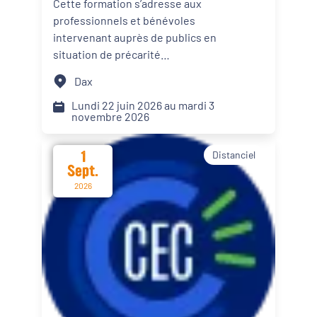
Cette formation s’adresse aux
personnes en situation de
professionnels et bénévoles
Dynamiques territoriales pour l’emploi
précarité alimentaire
intervenant auprès de publics en
situation de précarité
Transitions
alimentaire. Elle propose des
Dax
apports théoriques, des
Date d'événement
échanges de pratiques et des
Lundi 22 juin 2026 au mardi 3
novembre 2026
mises en situation afin d’intégrer
le renforcement du pouvoir
1
Distanciel
d’agir de leur public dans les
Départements
Sept.
actions menées.
2026
Format de l'événement
Présentiel
Distanciel