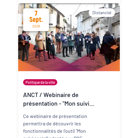
promotion de la santé mentale
7
Distanciel
dans les Cités éducatives de
Sept.
Nouvelle-Aquitaine.
2026
Politique de la ville
ANCT / Webinaire de
présentation - "Mon suivi
social" adapté aux PRE
Ce webinaire de présentation
permettra de découvrir les
fonctionnalités de l'outil "Mon