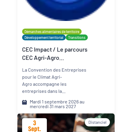
Organisateur
PQN-A
Démarches alimentaires de territoire
Développement territorial
Transitions
Externe
CEC Impact / Le parcours
CEC Agri-Agro
(Convention des
La Convention des Entreprises
Entreprises pour le Climat)
pour le Climat Agri-
Agro accompagne les
entreprises dans la
transformation de leur modèle
Mardi 1 septembre 2026 au
face aux défis climatiques,
mercredi 31 mars 2027
environnementaux et
sociétaux. Comment pérenniser
3
Distanciel
mon activité dans un monde qui
Sept.