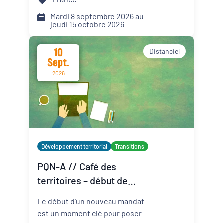
sur les solutions locales.
Mardi 8 septembre 2026 au
jeudi 15 octobre 2026
10
Distanciel
Sept.
2026
Développement territorial
Transitions
PQN-A // Café des
territoires – début de
mandat : le binôme élu-
Le début d’un nouveau mandat
technicien au service du
est un moment clé pour poser
projet de territoire