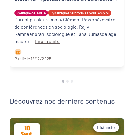
scolaire à Mérignac et Sainte-Foy-la-
Politique de la ville
Dynamiques territoriales pour l’emploi
Grande
Durant plusieurs mois, Clément Reversé, maître
de conférences en sociologie, Rajiv
Ramneehorah, sociologue et Lana Dumasdelage,
master ...
Lire la suite
D B
Publié le 19/12/2025
Découvrez nos derniers contenus
10
Distanciel
Sept.