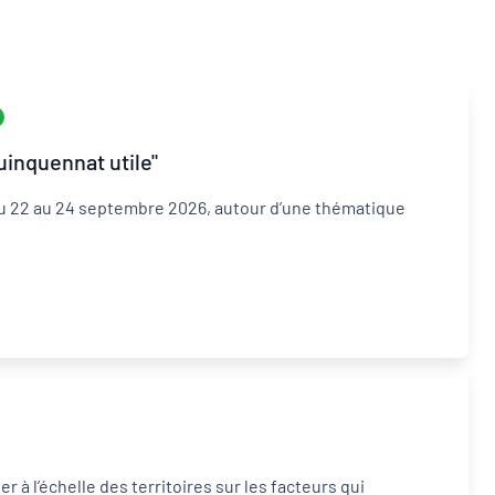
uinquennat utile"
Inclusion numérique
 du 22 au 24 septembre 2026, autour d’une thématique
Dynamiques territoriales pour l’emploi
 à l’échelle des territoires sur les facteurs qui