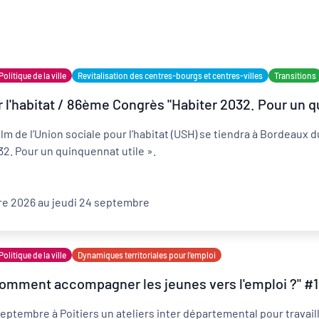
Politique de la ville
Revitalisation des centres-bourgs et centres-villes
Transitions
 l'habitat / 86ème Congrès "Habiter 2032. Pour un q
Développement territorial
m de l’Union sociale pour l’habitat (USH) se tiendra à Bordeaux
Revitalisation des centres-bourgs et centres-
villes
32. Pour un quinquennat utile ».
e 2026 au jeudi 24 septembre
Politique de la ville
Dynamiques territoriales pour l’emploi
Comment accompagner les jeunes vers l'emploi ?" #1
ptembre à Poitiers un ateliers inter départemental pour travailler