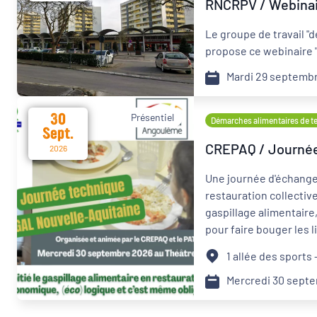
RNCRPV / Webinaire
Le groupe de travail "
propose ce webinaire "
Mardi 29 septemb
30
Présentiel
Démarches alimentaires de ter
Sept.
CREPAQ / Journée 
2026
Une journée d'échange 
restauration collectiv
gaspillage alimentaire
pour faire bouger les 
1 allée des sports
Mercredi 30 sept