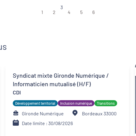
3
1
2
4
5
6
us
Syndicat mixte Gironde Numérique /
Informaticien mutualisé (H/F)
CDI
Développement territorial
Inclusion numérique
Transitions
Gironde Numérique
Bordeaux 33000
Date limite : 30/08/2026