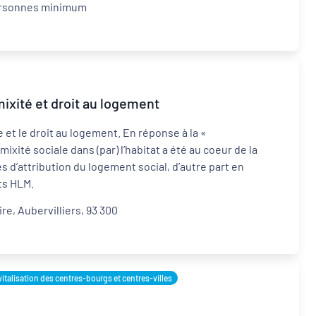
personnes minimum
mixité et droit au logement
e et le droit au logement. En réponse à la «
mixité sociale dans (par) l’habitat a été au coeur de la
ues d’attribution du logement social, d’autre part en
ts HLM.
e, Aubervilliers, 93 300
italisation des centres-bourgs et centres-villes