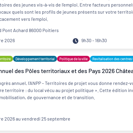
oires des jeunes vis-à-vis de l’emploi. Entre facteurs personnels
ocaux quels sont les profils de jeunes présents sur votre territoi
cacement vers l’emploi.
Distanciel
d Pont Achard 86000 Poitiers
re 2026
9h30 - 16h30
Externe
ritoire
Développement territorial
Politique de la ville
Revitalisation des centres
nuel des Pôles territoriaux et des Pays 2026 Châte
ngrès annuel, l'ANPP – Territoires de projet vous donne rendez-
re territoire : du local vécu au projet politique ». Cette édition in
mobilisation, de gouvernance et de transition.
re 2026 au vendredi 25 septembre