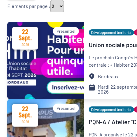
Éléments par page :
Thématiques
22
Présentiel
Développement territorial
Sept.
Union sociale pour
Démarches alimentaires de territoire
2026
Le prochain Congrès Hl
Politique de la ville
centrale : « Habiter 20
Bordeaux
Transitions
Mardi 22 septembr
2026
Date d'événement
22
Présentiel
Développement territorial
Sept.
PQN-A / Atelier "
2026
Départements
PQN-A organise le 22 se