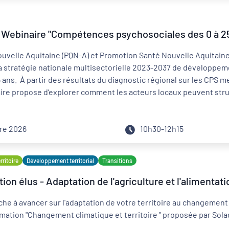
Webinaire "Compétences psychosociales des 0 à 25 an
ouvelle Aquitaine (PQN-A) et Promotion Santé Nouvelle Aquitain
la stratégie nationale multisectorielle 2023-2037 de développ
5 ans. À partir des résultats du diagnostic régional sur les CPS
aire propose d’explorer comment les acteurs locaux peuvent struc
s populations, aux ressources existantes et aux réalités locales 
re 2026
10h30-12h15
ritoire
Développement territorial
Transitions
on élus - Adaptation de l'agriculture et l'alimenta
rche à avancer sur l'adaptation de votre territoire au changement
ormation "Changement climatique et territoire " proposée par Sol