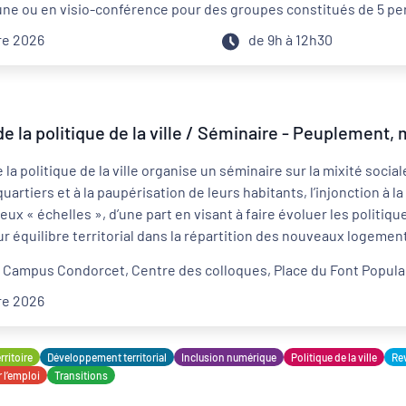
ne ou en visio-conférence pour des groupes constitués de 5 
re 2026
de 9h à 12h30
de la politique de la ville / Séminaire - Peuplement, 
 la politique de la ville organise un séminaire sur la mixité social
artiers et à la paupérisation de leurs habitants, l’injonction à la 
 deux « échelles », d’une part en visant à faire évoluer les politiq
r équilibre territorial dans la répartition des nouveaux logemen
 Campus Condorcet, Centre des colloques, Place du Font Populair
re 2026
ritoire
Développement territorial
Inclusion numérique
Politique de la ville
Rev
 l’emploi
Transitions