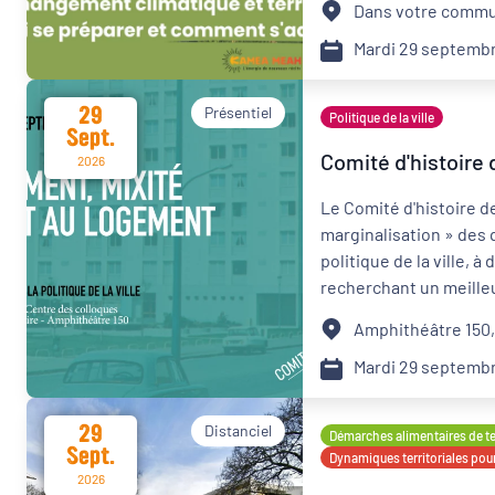
Dans votre commu
Mardi 29 septemb
29
Présentiel
Politique de la ville
Sept.
Comité d'histoire 
2026
Le Comité d'histoire de
marginalisation » des qu
politique de la ville, à
recherchant un meilleu
Amphithéâtre 150,
Mardi 29 septemb
29
Distanciel
Démarches alimentaires de ter
Sept.
Dynamiques territoriales pour
2026