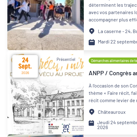
déterminent les traject
avec vos partenaires l
Format de l'événement
accompagner plus effi
Présentiel
La caserne - 24, B
Mardi 22 septemb
Organisateur
PQN-A
24
Présentiel
Démarches alimentaires de ter
Sept.
ANPP / Congrès an
2026
À l'occasion de son Co
thème « Faire récit, fai
récit comme levier de 
Châteauroux
Jeudi 24 septemb
2026