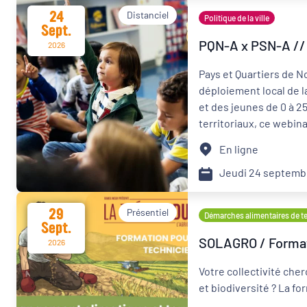
24
Distanciel
Politique de la ville
Sept.
PQN-A x PSN-A // 
2026
Pays et Quartiers de N
déploiement local de 
et des jeunes de 0 à 2
territoriaux, ce webin
adaptée aux besoins de
En ligne
du jeune.
Jeudi 24 septemb
29
Présentiel
Démarches alimentaires de ter
Sept.
SOLAGRO / Formati
2026
Votre collectivité che
et biodiversité ? La f