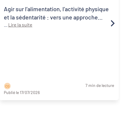
Agir sur l’alimentation, l’activité physique
et la sédentarité : vers une approche
systémique de la santé publique
...
Lire la suite
1
C
a
p
7 min de lecture
C G
Publié le 17/07/2026