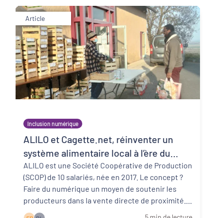
Article
Inclusion numérique
ALILO et Cagette.net, réinventer un
système alimentaire local à l’ère du
numérique
ALILO est une Société Coopérative de Production
(SCOP) de 10 salariés, née en 2017. Le concept ?
Faire du numérique un moyen de soutenir les
producteurs dans la vente directe de proximité.
...
Lire la suite
5 min de lecture
E P
B L