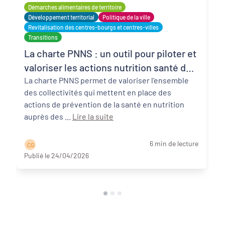
Démarches alimentaires de territoire
Développement territorial
Politique de la ville
Revitalisation des centres-bourgs et centres-villes
Transitions
La charte PNNS : un outil pour piloter et
valoriser les actions nutrition santé des
collectivités territoriales
La charte PNNS permet de valoriser l'ensemble
des collectivités qui mettent en place des
actions de prévention de la santé en nutrition
auprès des ...
Lire la suite
6 min de lecture
C G
Publié le 24/04/2026