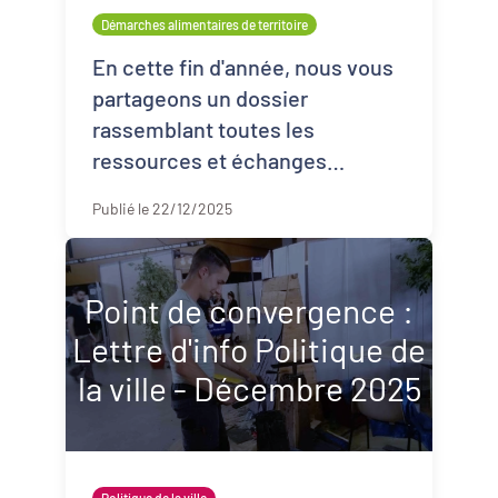
Démarches alimentaires de territoire
Démarches alimentaires de territoire
Développement territorial
En cette fin d'année, nous vous
partageons un dossier
Inclusion numérique
rassemblant toutes les
ressources et échanges
Politique de la ville
capitalisés lors du cycle de
Publié le 22/12/2025
qualification Précarité et
Revitalisation des centres-bourgs et
centres-villes
solidarité alimentaire. Avec la p
...
Dynamiques territoriales pour l’emploi
Point de convergence :
Lettre d'info Politique de
Transitions
la ville - Décembre 2025