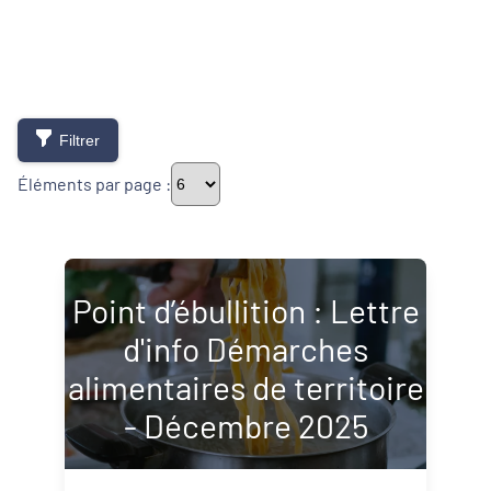
Filtrer
Éléments par page :
Typologie de newsletter
Point d’ébullition : Lettre
d'info Démarches
Newsletters
alimentaires de territoire
Lettres d'information
- Décembre 2025
Thématiques