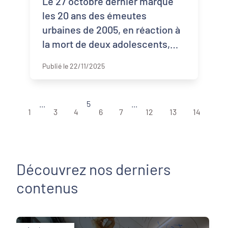
Le 27 octobre dernier marque
les 20 ans des émeutes
urbaines de 2005, en réaction à
la mort de deux adolescents,
Zyed Benna et Bouna Traoré à
Publié le 22/11/2025
Clichy-sous-Bois, tentant
d'échapper à un contr ...
...
5
...
1
3
4
6
7
12
13
14
Découvrez nos derniers
contenus