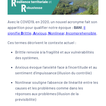
Avec le COVID19, en 2020, un nouvel acronyme fait son
apparition pour qualifier notre époque :
BANI
.
Il
signifie
B
rittle,
A
nxious,
N
onlinear,
I
ncomprehensible
.
Ces termes décrivent le contexte actuel :
Brittle
renvoie à la fragilité et aux vulnérabilités
des systèmes.
Anxious
évoque l’anxiété face à l’incertitude et au
sentiment d’impuissance (illusion du contrôle)
Nonlinear
souligne l’absence de linéarité entre les
causes et les problèmes comme dans les
réponses aux problèmes (illusion de la
prévisibilité)