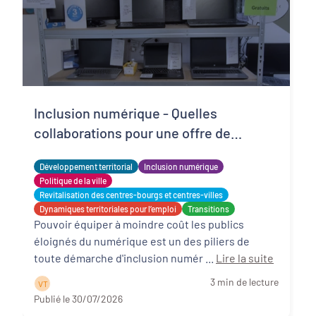
Inclusion numérique - Quelles
collaborations pour une offre de
matériels reconditionnés locale,
Développement territorial
Inclusion numérique
solidaire et adaptée ?
Politique de la ville
Revitalisation des centres-bourgs et centres-villes
Dynamiques territoriales pour l’emploi
Transitions
Pouvoir équiper à moindre coût les publics
éloignés du numérique est un des piliers de
toute démarche d'inclusion numér ...
Lire la suite
3 min de lecture
V T
Publié le 30/07/2026