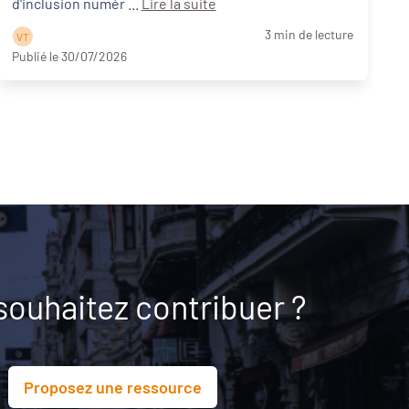
d'inclusion numér ...
Lire la suite
3 min de lecture
V T
Publié le 30/07/2026
P
souhaitez contribuer ?
Proposez une ressource