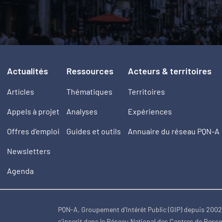
Actualités
Ressources
Acteurs & territoires
Articles
Thématiques
Territoires
Appels à projet
Analyses
Expériences
Offres d’emploi
Guides et outils
Annuaire du réseau PQN-A
Newsletters
Agenda
PQN-A, Groupement d'Intérêt Public (GIP) depuis 200
s'inscrit dans le Réseau National des Centres de Ress