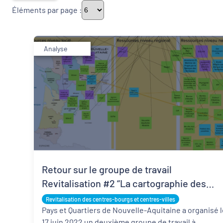
Éléments par page :
Thématiques
Analyse
Démarches alimentaires de territoire
Politique de la ville
Transitions
Date de publication
Retour sur le groupe de travail
Revitalisation #2 “La cartographie des
ressources”
Revitalisation des centres-bourgs et centres-villes
Pays et Quartiers de Nouvelle-Aquitaine a organisé l
17 juin 2022 un deuxième groupe de travail à