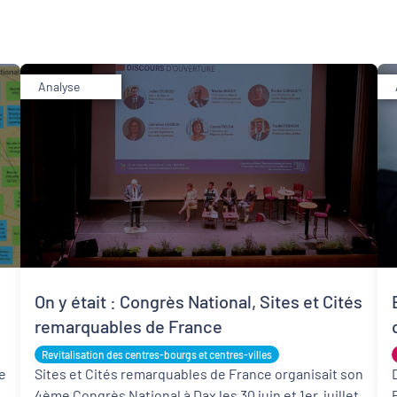
Analyse
Développement territorial
Revitalisation des centres-bourgs et centres-
villes
On y était : Congrès National, Sites et Cités
remarquables de France
Revitalisation des centres-bourgs et centres-villes
e
Sites et Cités remarquables de France organisait son
4ème Congrès National à Dax les 30 juin et 1er juillet