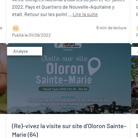
2022. Pays et Quartiers de Nouvelle-Aquitaine y
était. Retour sur les point ...
Lire la suite
re
8 min de lecture
P C
Publié le 01/09/2022
P
Analyse
(Re)-vivez la visite sur site d’Oloron Sainte-
Marie (64)