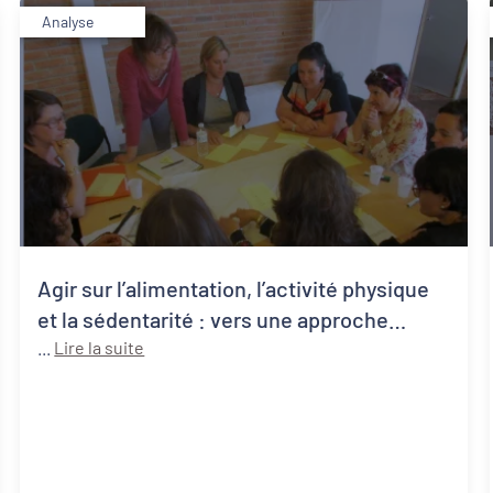
Analyse
Agir sur l’alimentation, l’activité physique
et la sédentarité : vers une approche
systémique de la santé publique
...
Lire la suite