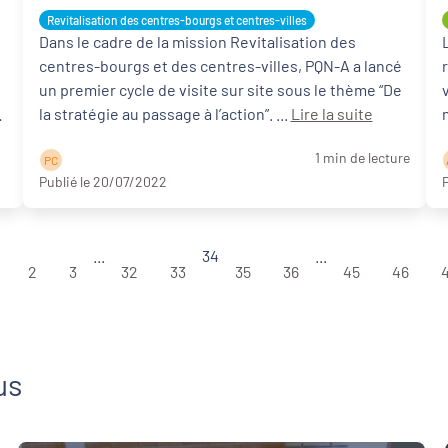
Revitalisation des centres-bourgs et centres-villes
Dans le cadre de la mission Revitalisation des
centres-bourgs et des centres-villes, PQN-A a lancé
un premier cycle de visite sur site sous le thème “De
la stratégie au passage à l’action”. ...
Lire la suite
1 min de lecture
P C
Publié le 20/07/2022
P
...
34
...
2
3
32
33
35
36
45
46
us