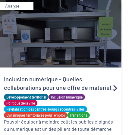
Analyse
R
Inclusion numérique - Quelles
d
collaborations pour une offre de matériels
t
P
reconditionnés locale, solidaire et adaptée
Développement territorial
Inclusion numérique
l
f
?
Politique de la ville
d
Revitalisation des centres-bourgs et centres-villes
Dynamiques territoriales pour l’emploi
Transitions
Pouvoir équiper à moindre coût les publics éloignés
du numérique est un des piliers de toute démarche