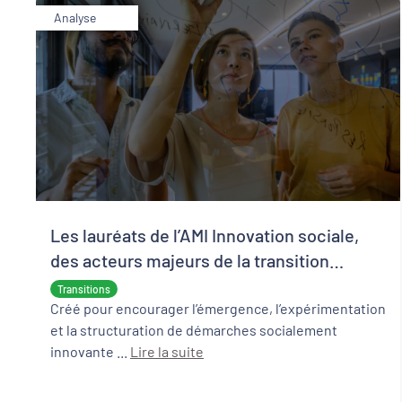
Analyse
Les lauréats de l’AMI Innovation sociale,
des acteurs majeurs de la transition
écologique et sociale
Transitions
Créé pour encourager l’émergence, l’expérimentation
et la structuration de démarches socialement
innovante ...
Lire la suite