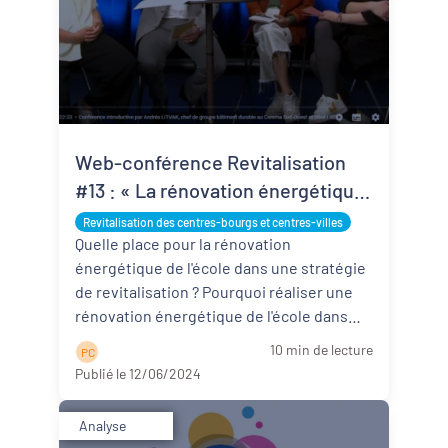
Web-conférence Revitalisation
#13 : « La rénovation énergétique
des écoles dans les projets de
Revitalisation des centres-bourgs et centres-villes
revitalisation »
Quelle place pour la rénovation
énergétique de l'école dans une stratégie
de revitalisation ? Pourquoi réaliser une
rénovation énergétique de l'école dans
l'objectif de réduire sa ...
Lire la suite
10 min de lecture
P C
Publié le 12/06/2024
Analyse