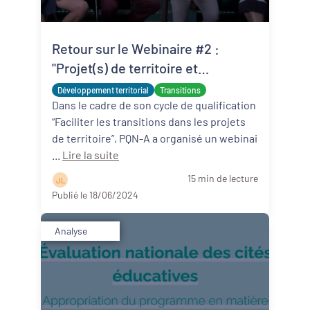
Retour sur le Webinaire #2 :
"Projet(s) de territoire et
transitions : par où commencer?"
Développement territorial
Transitions
Dans le cadre de son cycle de qualification
“Faciliter les transitions dans les projets
de territoire”, PQN-A a organisé un webinai
...
Lire la suite
15 min de lecture
J L
Publié le 18/06/2024
Analyse