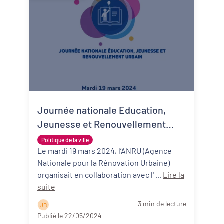
Journée nationale Education,
Jeunesse et Renouvellement
Urbain : Quels sont les liens entre
Politique de la ville
ces thématiques ?
Le mardi 19 mars 2024, l’ANRU (Agence
Nationale pour la Rénovation Urbaine)
organisait en collaboration avec l' ...
Lire la
suite
3 min de lecture
J B
Publié le 22/05/2024