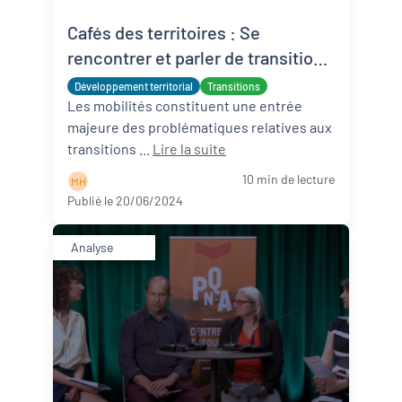
Cafés des territoires : Se
Revitalisation des centres-bourgs et
centres-villes
rencontrer et parler de transition
territoriale sous le prisme des
Développement territorial
Dynamiques territoriales pour l’emploi
Transitions
mobilités
Les mobilités constituent une entrée
majeure des problématiques relatives aux
Transitions
transitions ...
Lire la suite
Date de publication
10 min de lecture
M H
Publié le 20/06/2024
Analyse