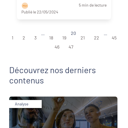
c ...
Lire la suite
5 min de lecture
M H
Publié le 22/05/2024
...
20
...
1
2
3
18
19
21
22
45
46
47
Découvrez nos derniers
contenus
Analyse