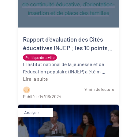
Rapport d'évaluation des Cités
éducatives INJEP : les 10 points
clés à retenir
Politique de la ville
L’Institut national de la jeunesse et de
l’éducation populaire (INJEP) a été m ...
Lire la suite
9 min de lecture
J B
Publié le 14/06/2024
Analyse