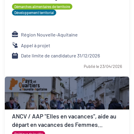
Démarches alimentaires de territoire
Développement territorial
Région Nouvelle-Aquitaine
Appel à projet
Date limite de candidature 31/12/2026
Publié le 23/04/2026
ANCV / AAP "Elles en vacances", aide au
départ en vacances des Femmes
Victimes de Violences et de leurs proches