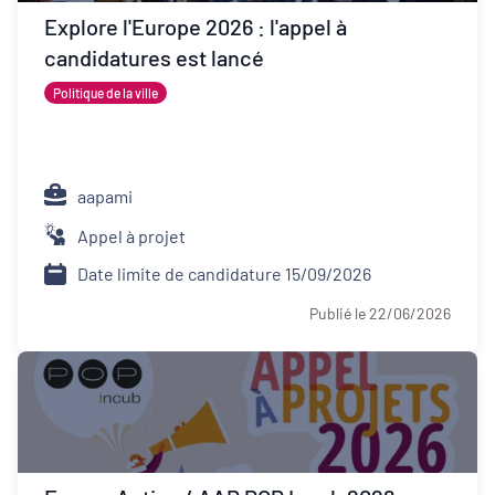
Développement territorial
Explore l'Europe 2026 : l'appel à
candidatures est lancé
Inclusion numérique
Politique de la ville
Politique de la ville
Revitalisation des centres-bourgs et
centres-villes
aapami
Appel à projet
Dynamiques territoriales pour l’emploi
Date limite de candidature 15/09/2026
Transitions
Publié le 22/06/2026
Date de publication
Type d'appel