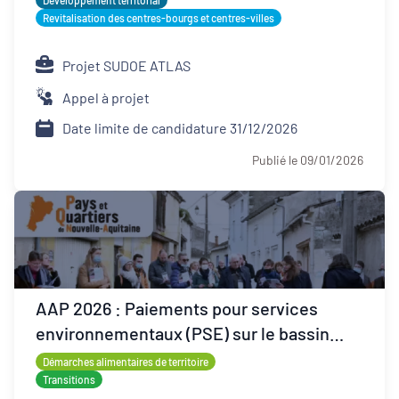
Développement territorial
Revitalisation des centres-bourgs et centres-villes
Projet SUDOE ATLAS
Appel à projet
Date limite de candidature 31/12/2026
Publié le 09/01/2026
AAP 2026 : Paiements pour services
environnementaux (PSE) sur le bassin
Loire-Bretagne
Démarches alimentaires de territoire
Transitions