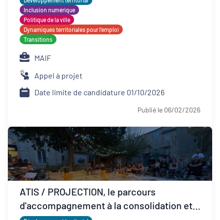
Développement territorial
Inclusion numérique
Politique de la ville
Dynamiques territoriales pour l’emploi
Transitions
MAIF
Appel à projet
Date limite de candidature 01/10/2026
Publié le 06/02/2026
ATIS / PROJECTION, le parcours
d'accompagnement à la consolidation et
développement ESS