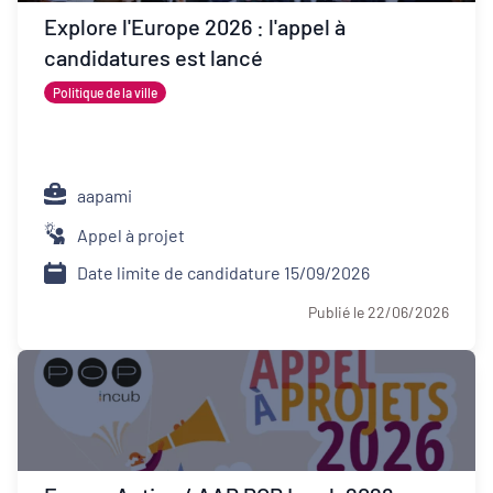
Développement territorial
Explore l'Europe 2026 : l'appel à
candidatures est lancé
Inclusion numérique
Politique de la ville
Politique de la ville
Revitalisation des centres-bourgs et
centres-villes
aapami
Appel à projet
Dynamiques territoriales pour l’emploi
Date limite de candidature 15/09/2026
Transitions
Publié le 22/06/2026
Date de publication
Type d'appel