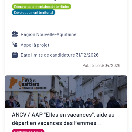
Démarches alimentaires de territoire
Développement territorial
Région Nouvelle-Aquitaine
Appel à projet
Date limite de candidature 31/12/2026
Publié le 23/04/2026
ANCV / AAP "Elles en vacances", aide au
départ en vacances des Femmes
Victimes de Violences et de leurs proches