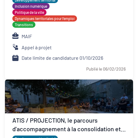
Développement territorial
Inclusion numérique
Politique de la ville
Dynamiques territoriales pour l’emploi
Transitions
MAIF
Appel à projet
Date limite de candidature 01/10/2026
Publié le 06/02/2026
ATIS / PROJECTION, le parcours
d'accompagnement à la consolidation et
développement ESS