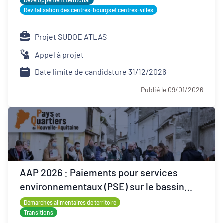
Développement territorial
Revitalisation des centres-bourgs et centres-villes
Projet SUDOE ATLAS
Appel à projet
Date limite de candidature 31/12/2026
Publié le 09/01/2026
AAP 2026 : Paiements pour services
environnementaux (PSE) sur le bassin
Loire-Bretagne
Démarches alimentaires de territoire
Transitions