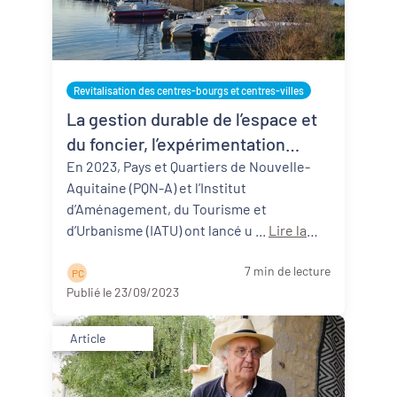
Revitalisation des centres-bourgs et centres-villes
La gestion durable de l’espace et
du foncier, l’expérimentation
territoriale menée dans le
En 2023, Pays et Quartiers de Nouvelle-
Aquitaine (PQN-A) et l’Institut
territoire des Grands Lacs
d’Aménagement, du Tourisme et
d’Urbanisme (IATU) ont lancé u ...
Lire la
suite
7 min de lecture
P C
Publié le 23/09/2023
Article