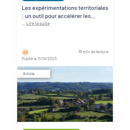
Revitalisation des centres-bourgs et
Les expérimentations territoriales
centres-villes
: un outil pour accélérer les
Dynamiques territoriales pour l’emploi
projets de filières locales ?
...
Lire la suite
Transitions
Date de publication
10 min de lecture
A M
Publié le 11/10/2023
Article