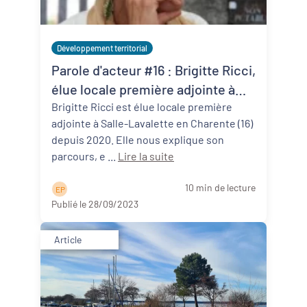
Développement territorial
Parole d'acteur #16 : Brigitte Ricci,
élue locale première adjointe à
Salles-Lavalette (16)
Brigitte Ricci est élue locale première
adjointe à Salle-Lavalette en Charente (16)
depuis 2020. Elle nous explique son
parcours, e ...
Lire la suite
10 min de lecture
E P
Publié le 28/09/2023
Article