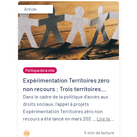
Article
Politique de la ville
Expérimentation Territoires zéro
non recours : Trois territoires
néo-aquitains participants !
Dans le cadre de la politique d’accès aux
droits sociaux, l’appel à projets
Expérimentation Territoires zéro non
recours a été lancé en mars 202 ...
Lire la
suite
4 min de lecture
P N