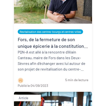
Revitalisation des centres-bourgs et centres-villes
Fors, de la fermeture de son
unique épicerie à la constitution
d'un projet d'envergure
PQN-A est allé à la rencontre d'Alain
Canteau, maire de Fors dans les Deux-
Sèvres afin d'échanger avec lui autour de
son projet de revitalisation du centre-
bourg. Après une visite de ce der ...
Lire la
5 min de lecture
suite
P C
Publié le 04/09/2023
Article