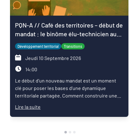
PQN-A // Café des territoires – début de
mandat : le binôme élu-technicien au
service du projet de territoire
Développement territorial
Transitions
Jeudi 10 Septembre 2026
14:00
Le début d’un nouveau mandat est un moment
clé pour poser les bases d’une dynamique
territoriale partagée. Comment construire une
relation de confiance entre élus et techniciens ?
Lire la suite
Comment articuler les ambitions politiques,
l’expertise des services et les enjeux du territoire
pour faire émerger une feuille de route commune
?Ce Café des territoires propose un temps