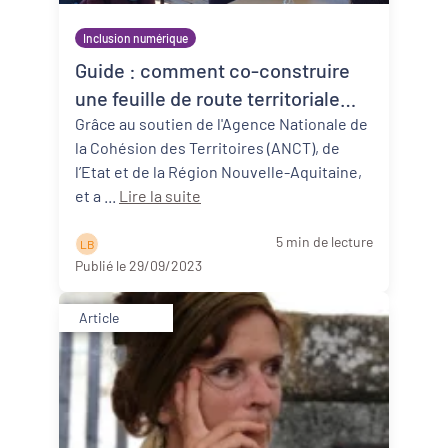
Inclusion numérique
Guide : comment co-construire
une feuille de route territoriale
d'inclusion numérique ?
Grâce au soutien de l'Agence Nationale de
la Cohésion des Territoires (ANCT), de
l’Etat et de la Région Nouvelle-Aquitaine,
et a ...
Lire la suite
5 min de lecture
L B
Publié le 29/09/2023
Article