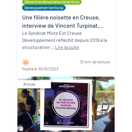
Démarches alimentaires de territoire
Développement territorial
Une filière noisette en Creuse,
interview de Vincent Turpinat,
Président du Syndicat Mixte Est
Le Syndicat Mixte Est Creuse
Développement réfléchit depuis 2019 à la
Creuse Développement
structuration ...
Lire la suite
13 min de lecture
A M
Publié le 10/10/2023
Article