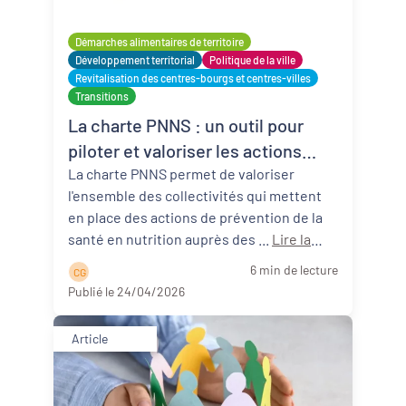
Démarches alimentaires de territoire
Développement territorial
Politique de la ville
Revitalisation des centres-bourgs et centres-villes
Transitions
La charte PNNS : un outil pour
piloter et valoriser les actions
nutrition santé des collectivités
La charte PNNS permet de valoriser
l'ensemble des collectivités qui mettent
territoriales
en place des actions de prévention de la
santé en nutrition auprès des ...
Lire la
suite
6 min de lecture
C G
Publié le 24/04/2026
Article