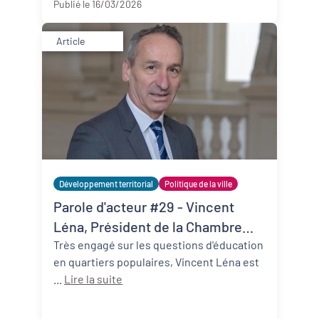
Publié le 16/03/2026
Article
Développement territorial
Politique de la ville
Parole d'acteur #29 - Vincent
Léna, Président de la Chambre
régionale des comptes de
Très engagé sur les questions d'éducation
en quartiers populaires, Vincent Léna est
Nouvelle-Aquitaine et initiateur
...
Lire la suite
des Cités éducatives