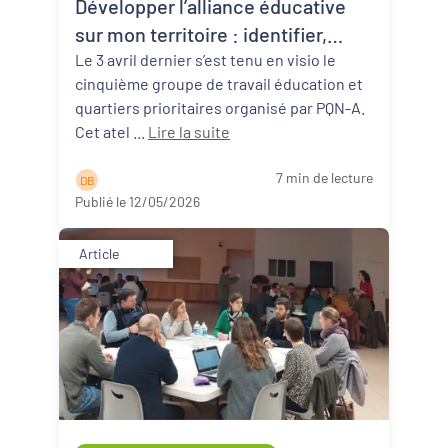
Développer l’alliance éducative
Revitalisation des centres-bourgs et
centres-villes
sur mon territoire : identifier,
connaître et mobiliser les
Le 3 avril dernier s’est tenu en visio le
Dynamiques territoriales pour l’emploi
cinquième groupe de travail éducation et
ressources - Synthèse du Groupe
quartiers prioritaires organisé par PQN-A.
de travail #5
Transitions
Cet atel ...
Lire la suite
Date de publication
7 min de lecture
D B
Publié le 12/05/2026
Article