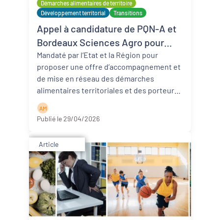
Démarches alimentaires de territoire
Développement territorial
Transitions
Appel à candidature de PQN-A et
Bordeaux Sciences Agro pour
être accompagné sur une
Mandaté par l’Etat et la Région pour
proposer une offre d’accompagnement et
démarche alimentaire de
de mise en réseau des démarches
territoire
alimentaires territoriales et des porteurs
d’initiati ...
Lire la suite
A M
Publié le 29/04/2026
Article