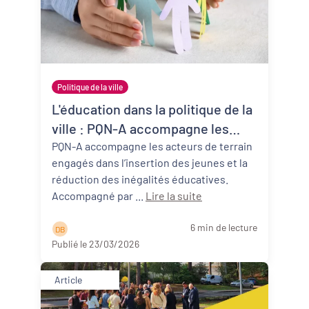
Politique de la ville
L'éducation dans la politique de la
ville : PQN-A accompagne les
acteurs de la réussite éducative
PQN-A accompagne les acteurs de terrain
engagés dans l’insertion des jeunes et la
en quartiers prioritaires
réduction des inégalités éducatives.
Accompagné par ...
Lire la suite
6 min de lecture
D B
Publié le 23/03/2026
Article