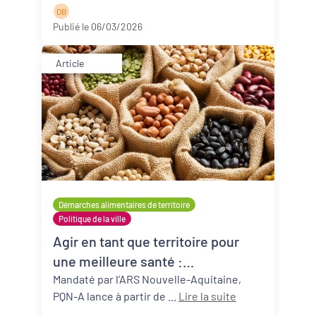
D B
Publié le 06/03/2026
Article
Démarches alimentaires de territoire
Politique de la ville
Agir en tant que territoire pour
une meilleure santé :
alimentation, activités physiques
Mandaté par l’ARS Nouvelle-Aquitaine,
PQN-A lance à partir de ...
Lire la suite
et lutte contre la sédentarité