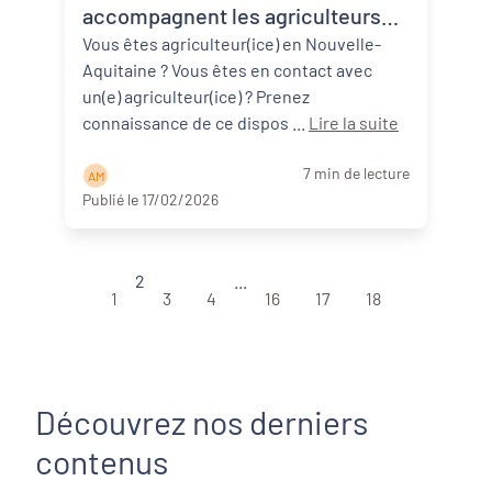
accompagnent les agriculteurs
face au changement climatique
Vous êtes agriculteur(ice) en Nouvelle-
Aquitaine ? Vous êtes en contact avec
un(e) agriculteur(ice) ? Prenez
connaissance de ce dispos ...
Lire la suite
7 min de lecture
A M
Publié le 17/02/2026
2
...
1
3
4
16
17
18
Découvrez nos derniers
contenus