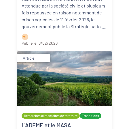
climat
Attendue par la société civile et plusieurs
fois repoussée en raison notamment de
crises agricoles, le 11 février 2026, le
gouvernement publie la Stratégie natio ...
Lire la suite
M H
Publié le 18/02/2026
Article
Démarches alimentaires de territoire
Transitions
L'ADEME et le MASA