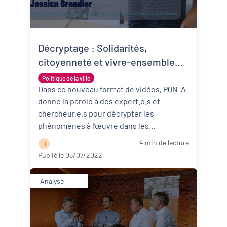
Décryptage : Solidarités,
citoyenneté et vivre-ensemble
face à la Covid-19 dans les
Politique de la ville
quartiers populaires
Dans ce nouveau format de vidéos, PQN-A
donne la parole à des expert.e.s et
chercheur.e.s pour décrypter les
phénomènes à l’œuvre dans les
territoires. Ainsi, nous avons reçu Jessica
4 min de lecture
L L
Brandl ...
Lire la suite
Publié le 05/07/2022
Analyse