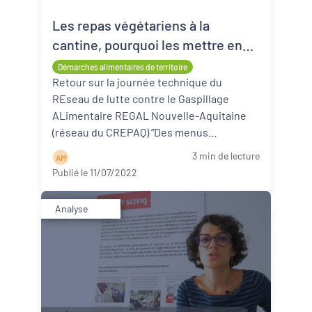
Les repas végétariens à la
Revitalisation des centres-bourgs et
centres-villes
cantine, pourquoi les mettre en
place ?
Démarches alimentaires de territoire
Dynamiques territoriales pour l’emploi
Retour sur la journée technique du
REseau de lutte contre le Gaspillage
Transitions
ALimentaire REGAL Nouvelle-Aquitaine
(réseau du CREPAQ) “Des menus
Date de publication
végétariens savoureux et sans gaspillage
3 min de lecture
A M
en restau ...
Lire la suite
Publié le 11/07/2022
Analyse