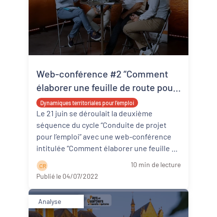
Web-conférence #2 “Comment
élaborer une feuille de route pour
l’emploi ?”, les points clés à retenir
Dynamiques territoriales pour l’emploi
Le 21 juin se déroulait la deuxième
séquence du cycle “Conduite de projet
pour l’emploi” avec une web-conférence
intitulée “Comment élaborer une feuille de
route pour l’emploi ?”. Les échan ...
Lire la
10 min de lecture
C R
suite
Publié le 04/07/2022
Analyse