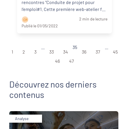
rencontres “Conduite de projet pour
l’emploi#1. Cette première web-atelier fait
écho à la première web-conférence du 1er
2 min de lecture
C R
av ...
Lire la suite
Publié le 01/05/2022
...
35
...
1
2
3
33
34
36
37
45
46
47
Découvrez nos derniers
contenus
Analyse