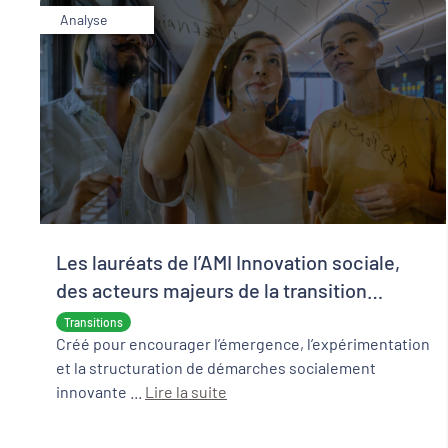
Analyse
Les lauréats de l’AMI Innovation sociale,
des acteurs majeurs de la transition
écologique et sociale
Transitions
Créé pour encourager l’émergence, l’expérimentation
et la structuration de démarches socialement
innovante ...
Lire la suite