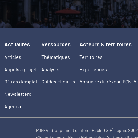
Actualités
Ressources
Acteurs & territoires
Articles
Thématiques
Territoires
Appels à projet
Analyses
Expériences
Offres d’emploi
Guides et outils
Annuaire du réseau PQN-A
Newsletters
Agenda
PQN-A, Groupement d'Intérêt Public (GIP) depuis 200
s'inscrit dans le Réseau National des Centres de Ress