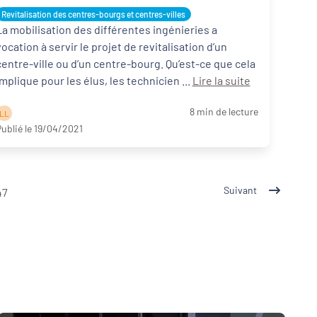
des centres-bourgs”, ce qu’il faut retenir
Revitalisation des centres-bourgs et centres-villes
La mobilisation des différentes ingénieries a
vocation à servir le projet de revitalisation d’un
centre-ville ou d’un centre-bourg. Qu’est-ce que cela
implique pour les élus, les technicien ...
Lire la suite
8 min de lecture
L L
ublié le 19/04/2021
Suivant
47