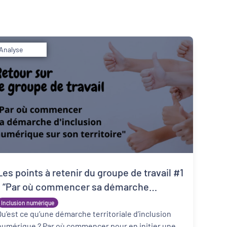
Analyse
Inclusion numérique
Dynamiques territoriales pour l’emploi
Les points à retenir du groupe de travail #1
: “Par où commencer sa démarche
d’inclusion numérique” : les points à
Inclusion numérique
retenir
Qu’est ce qu’une démarche territoriale d’inclusion
numérique ? Par où commencer pour en initier une