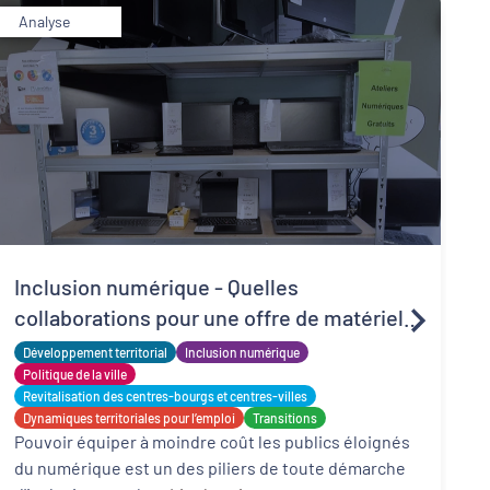
Analyse
R
Inclusion numérique - Quelles
d
collaborations pour une offre de matériels
t
P
reconditionnés locale, solidaire et adaptée
Développement territorial
Inclusion numérique
l
f
?
Politique de la ville
d
Revitalisation des centres-bourgs et centres-villes
Dynamiques territoriales pour l’emploi
Transitions
Pouvoir équiper à moindre coût les publics éloignés
du numérique est un des piliers de toute démarche