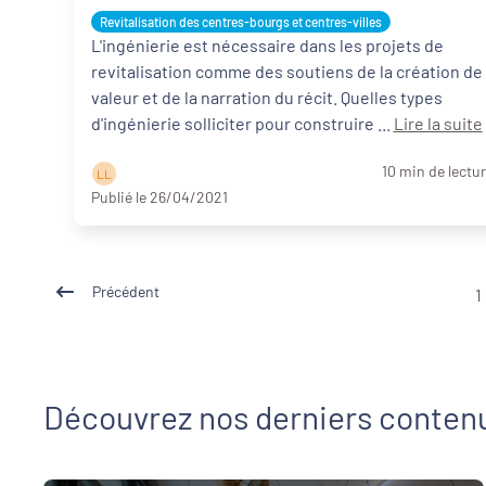
François-Xavier Leuret
Revitalisation des centres-bourgs et centres-villes
L'ingénierie est nécessaire dans les projets de
revitalisation comme des soutiens de la création de
valeur et de la narration du récit. Quelles types
d'ingénierie solliciter pour construire ...
Lire la suite
10 min de lectu
L L
Publié le 26/04/2021
Précédent
1
Découvrez nos derniers conten