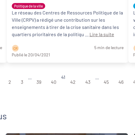
?
Politique de la ville
Le réseau des Centres de Ressources Politique de la
Ville (CRPV) a rédigé une contribution sur les
enseignements à tirer de la crise sanitaire dans les
quartiers prioritaires de la politiqu ...
Lire la suite
re
5 min de lecture
C R
Publié le 20/04/2021
P
...
41
...
2
3
39
40
42
43
45
46
us