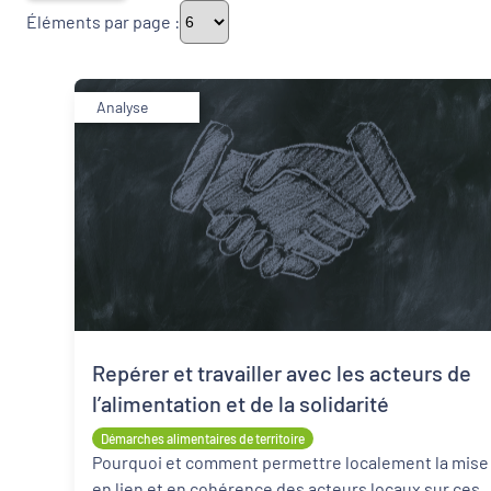
Éléments par page :
Thématiques
Analyse
Démarches alimentaires de territoire
Politique de la ville
Transitions
Date de publication
Repérer et travailler avec les acteurs de
l’alimentation et de la solidarité
Démarches alimentaires de territoire
Pourquoi et comment permettre localement la mise
en lien et en cohérence des acteurs locaux sur ces