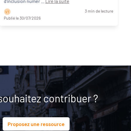
d'inclusion numér ...
Lire la suite
3 min de lecture
V T
Publié le 30/07/2026
P
souhaitez contribuer ?
Proposez une ressource