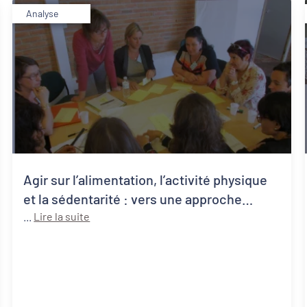
Analyse
Agir sur l’alimentation, l’activité physique
et la sédentarité : vers une approche
systémique de la santé publique
...
Lire la suite