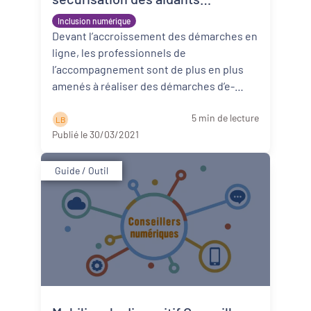
numériques professionnels
Inclusion numérique
Devant l’accroissement des démarches en
ligne, les professionnels de
l’accompagnement sont de plus en plus
amenés à réaliser des démarches d’e-
administration “à la place” de la personne.
5 min de lecture
Ce ...
Lire la suite
L B
Publié le 30/03/2021
Guide / Outil