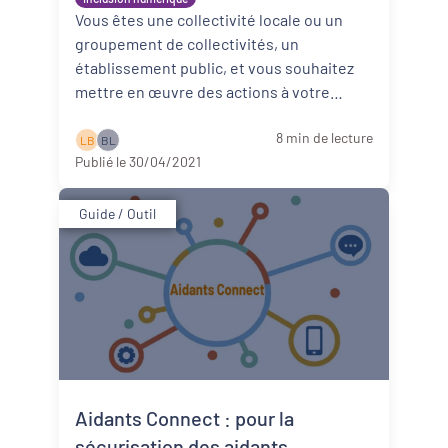
Vous êtes une collectivité locale ou un
Dynamiques territoriales pour l’emploi
groupement de collectivités, un
établissement public, et vous souhaitez
Transitions
mettre en œuvre des actions à votre
échelle ou au service du réseau d’inclusi ...
Date de publication
8 min de lecture
Lire la suite
L B
B L
Publié le 30/04/2021
Guide / Outil
Aidants Connect : pour la
sécurisation des aidants