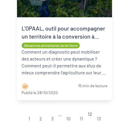
L'OPAAL, outil pour accompagner
un territoire à la conversion à
l'agriculture bio, par Bio Nouvelle-
Démarches alimentaires de territoire
Aquitaine
Comment un diagnostic peut mobiliser
des acteurs et créer une dynamique ?
Comment peut-il permettre aux élus de
mieux comprendre l’agriculture sur leur t
...
Lire la suite
15 min de lecture
A M
Publié le 28/10/2020
...
12
1
2
3
10
11
13