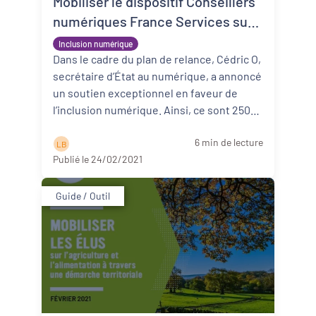
Mobiliser le dispositif Conseillers
numériques France Services sur
son territoire
Inclusion numérique
Dans le cadre du plan de relance, Cédric O,
secrétaire d’État au numérique, a annoncé
un soutien exceptionnel en faveur de
l’inclusion numérique. Ainsi, ce sont 250
millions d’euros qui von ...
Lire la suite
6 min de lecture
L B
Publié le 24/02/2021
Guide / Outil