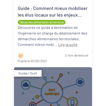
Guide : Comment mieux mobiliser
les élus locaux sur les enjeux
d’une transition alimentaire ?
Démarches alimentaires de territoire
Découvrez ce guide à destination de
l’ingénierie en charge du déploiement des
démarches alimentaires territoriales.
Comment mieux mobi ...
Lire la suite
2 min de lecture
E P
Publié le 01/02/2021
Guide / Outil