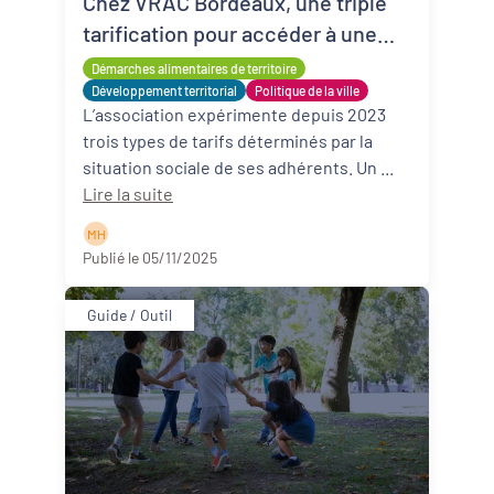
Chez VRAC Bordeaux, une triple
tarification pour accéder à une
alimentation durable et de qualité
Démarches alimentaires de territoire
Développement territorial
Politique de la ville
L’association expérimente depuis 2023
trois types de tarifs déterminés par la
situation sociale de ses adhérents. Un ...
Lire la suite
M H
Publié le 05/11/2025
Guide / Outil