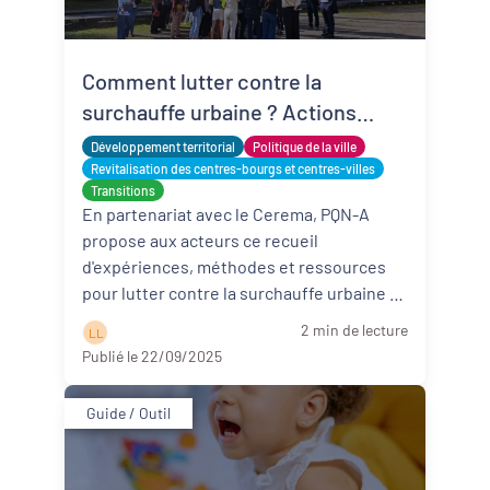
Comment lutter contre la
surchauffe urbaine ? Actions
inspirantes de territoires
Développement territorial
Politique de la ville
Revitalisation des centres-bourgs et centres-villes
Transitions
En partenariat avec le Cerema, PQN-A
propose aux acteurs ce recueil
d'expériences, méthodes et ressources
pour lutter contre la surchauffe urbaine et
plus particulièrement contre les îlots ...
2 min de lecture
L L
Lire la suite
Publié le 22/09/2025
Guide / Outil