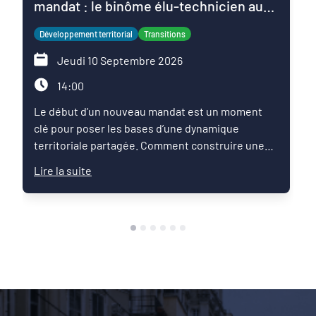
mandat : le binôme élu-technicien au
service du projet de territoire
Développement territorial
Transitions
Jeudi 10 Septembre 2026
14:00
Le début d’un nouveau mandat est un moment
clé pour poser les bases d’une dynamique
territoriale partagée. Comment construire une
relation de confiance entre élus et techniciens ?
Lire la suite
Comment articuler les ambitions politiques,
l’expertise des services et les enjeux du territoire
pour faire émerger une feuille de route commune
?Ce Café des territoires propose un temps
d’échange entre pairs autour des pratiques qui
permettent de réussir les premiers mois du
mandat : organisation du binôme élu-technicien,
définition des priorités, mobilisation des
partenaires et articulation avec les démarches de