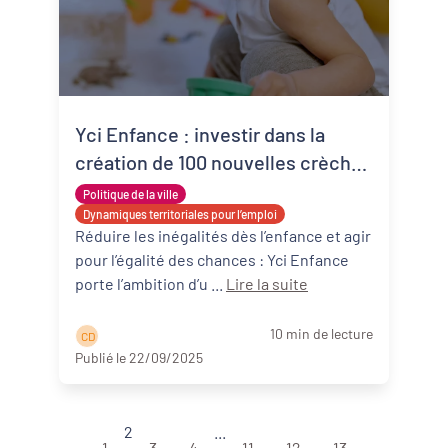
Yci Enfance : investir dans la
création de 100 nouvelles crèches
non lucratives en quartier
Politique de la ville
politique de la ville d’ici 2030
Dynamiques territoriales pour l’emploi
Réduire les inégalités dès l’enfance et agir
pour l’égalité des chances : Yci Enfance
porte l’ambition d’u ...
Lire la suite
10 min de lecture
C D
Publié le 22/09/2025
2
...
1
3
4
11
12
13