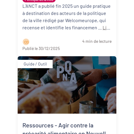
prioritaires de la politique de la
L’ANCT a publié fin 2025 un guide pratique
Dynamiques territoriales pour l’emploi
à destination des acteurs de la politique
ville”
de la ville rédigé par Welcomeurope, qui
Transitions
recense et identifie les financemen ...
Lire
la suite
Date de publication
4 min de lecture
C D
Publié le 30/12/2025
Guide / Outil
Ressources - Agir contre la
précarité alimentaire en Nouvelle-