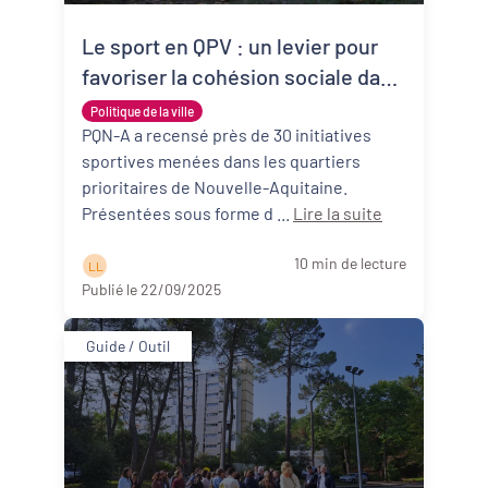
Le sport en QPV : un levier pour
favoriser la cohésion sociale dans
les territoires
Politique de la ville
PQN-A a recensé près de 30 initiatives
sportives menées dans les quartiers
prioritaires de Nouvelle-Aquitaine.
Présentées sous forme d ...
Lire la suite
10 min de lecture
L L
Publié le 22/09/2025
Guide / Outil