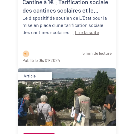
Cantine à 1€ : Tarification sociale
Revitalisation des centres-bourgs et
centres-villes
des cantines scolaires et le
soutien au respect des
Le dispositif de soutien de L’État pour la
Dynamiques territoriales pour l’emploi
mise en place d'une tarification sociale
engagements EGAlim par l'Etat
des cantines scolaires ...
Lire la suite
Transitions
Date de publication
5 min de lecture
M H
Publié le 05/01/2024
Article