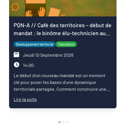
PQN-A // Café des territoires – début de
mandat : le binôme élu-technicien au
service du projet de territoire
Développement territorial
Transitions
Jeudi 10 Septembre 2026
14:00
Le début d’un nouveau mandat est un moment
clé pour poser les bases d’une dynamique
territoriale partagée. Comment construire une
relation de confiance entre élus et techniciens ?
Lire la suite
Comment articuler les ambitions politiques,
l’expertise des services et les enjeux du territoire
pour faire émerger une feuille de route commune
?Ce Café des territoires propose un temps