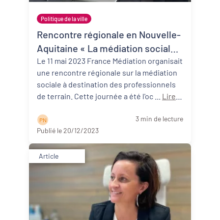
Politique de la ville
Rencontre régionale en Nouvelle-
Aquitaine « La médiation sociale :
la parole aux professionnels ! »
Le 11 mai 2023 France Médiation organisait
une rencontre régionale sur la médiation
sociale à destination des professionnels
de terrain. Cette journée a été l'oc ...
Lire la
suite
3 min de lecture
P N
Publié le 20/12/2023
Article