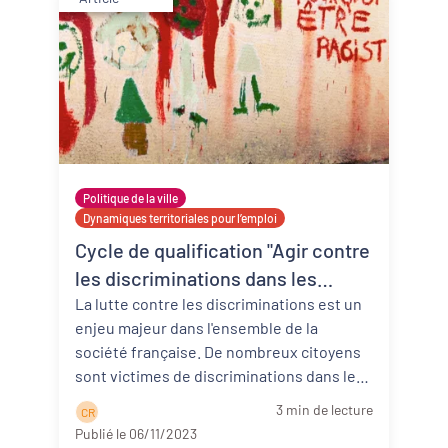
Politique de la ville
Dynamiques territoriales pour l’emploi
Cycle de qualification "Agir contre
les discriminations dans les
territoires"
La lutte contre les discriminations est un
enjeu majeur dans l'ensemble de la
société française. De nombreux citoyens
sont victimes de discriminations dans leur
...
Lire la suite
3 min de lecture
C R
Publié le 06/11/2023