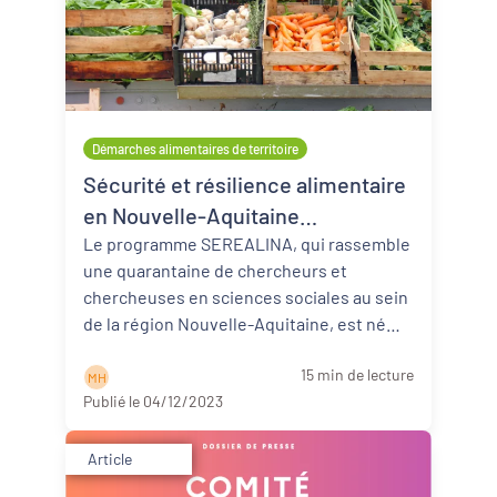
Démarches alimentaires de territoire
Sécurité et résilience alimentaire
en Nouvelle-Aquitaine
(SEREALINA) : un programme de
Le programme SEREALINA, qui rassemble
une quarantaine de chercheurs et
recherche à l’action régionale
chercheuses en sciences sociales au sein
pluridisciplinaire
de la région Nouvelle-Aquitaine, est né
suite à l ...
Lire la suite
15 min de lecture
M H
Publié le 04/12/2023
Article