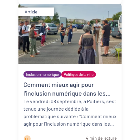
Article
Inclusion numérique
Politique de la ville
Comment mieux agir pour
l'inclusion numérique dans les
quartiers prioritaires ?
Le vendredi 08 septembre, à Poitiers, s'est
tenue une journée dédiée à la
problématique suivante : "Comment mieux
agir pour l'inclusion numérique dans les
quartiers". Retour sur cette journ ...
Lire la
4 min de lecture
suite
L B