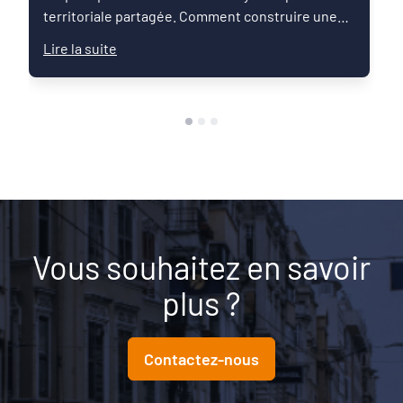
territoriale partagée. Comment construire une
relation de confiance entre élus et techniciens ?
Lire la suite
Comment articuler les ambitions politiques,
l’expertise des services et les enjeux du territoire
pour faire émerger une feuille de route commune
?Ce Café des territoires propose un temps
d’échange entre pairs autour des pratiques qui
permettent de réussir les premiers mois du
mandat : organisation du binôme élu-technicien,
définition des priorités, mobilisation des
partenaires et articulation avec les démarches de
projet, les contrats et les transitions.Un rendez-
Vous souhaitez en savoir
vous pour partager les expériences, identifier les
plus ?
points de vigilance et réfléchir collectivement
aux conditions nécessaires pour transformer une
ambition politique en projet territorial.
Contactez-nous