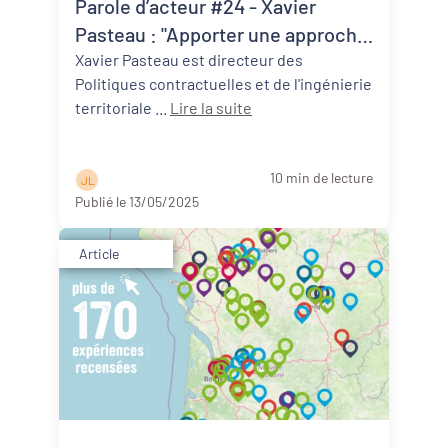
Parole d’acteur #24 - Xavier
Revitalisation des centres-bourgs et
centres-villes
Pasteau : "Apporter une approche
du développement local, c’est
Xavier Pasteau est directeur des
Dynamiques territoriales pour l’emploi
Politiques contractuelles et de l'ingénierie
aussi contribuer à une vision plus
territoriale ...
Lire la suite
globale des choses."
Transitions
Date de publication
10 min de lecture
J L
Publié le 13/05/2025
Article