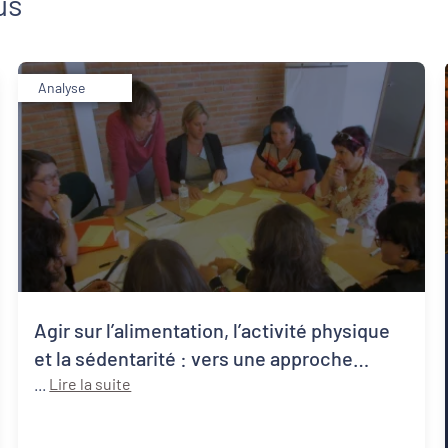
us
Analyse
Agir sur l’alimentation, l’activité physique
et la sédentarité : vers une approche
systémique de la santé publique
...
Lire la suite