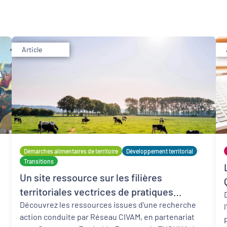
Article
Développement territorial
Revitalisation des centres-bourgs et centres-
villes
Démarches alimentaires de territoire
Développement territorial
Transitions
Un site ressource sur les filières
territoriales vectrices de pratiques
agroécologiques
Découvrez les ressources issues d'une recherche
action conduite par Réseau CIVAM, en partenariat