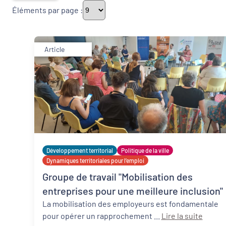
Éléments par page :
Thématiques
Article
Démarches alimentaires de territoire
Politique de la ville
Transitions
Développement territorial
Politique de la ville
Date de publication
Dynamiques territoriales pour l’emploi
Groupe de travail "Mobilisation des
entreprises pour une meilleure inclusion"
La mobilisation des employeurs est fondamentale
pour opérer un rapprochement ...
Lire la suite