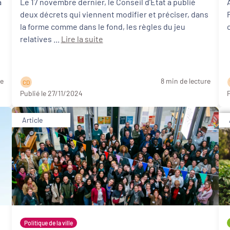
a
et renforcer la participation citoyenne
Le 17 novembre dernier, le Conseil d’Etat a publié
deux décrets qui viennent modifier et préciser, dans
la forme comme dans le fond, les règles du jeu
relatives ...
Lire la suite
re
8 min de lecture
C D
Publié le 27/11/2024
P
Article
Politique de la ville