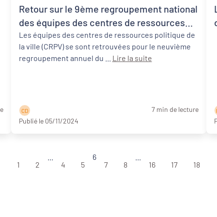
Retour sur le 9ème regroupement national
des équipes des centres de ressources
politique de la ville
Les équipes des centres de ressources politique de
la ville (CRPV) se sont retrouvées pour le neuvième
regroupement annuel du ...
Lire la suite
re
7 min de lecture
C D
Publié le 05/11/2024
P
...
6
...
1
2
4
5
7
8
16
17
18