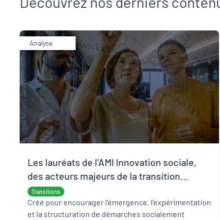
Découvrez nos derniers conten
Analyse
Les lauréats de l’AMI Innovation sociale,
des acteurs majeurs de la transition
écologique et sociale
Transitions
Créé pour encourager l’émergence, l’expérimentation
et la structuration de démarches socialement