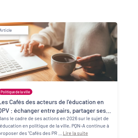
Article
Inclusion numérique
Dynamiques territoriales pour l’emploi
Politique de la ville
Les Cafés des acteurs de l'éducation en
QPV : échanger entre pairs, partager ses
pratiques, faire réseau
Dans le cadre de ses actions en 2026 sur le sujet de
l'éducation en politique de la ville, PQN-A continue à
proposer des "Cafés des PR ...
Lire la suite