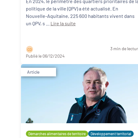
prioritaires de la politique de la ville en
En 2024, le périmètre des quartiers prioritaires de l
politique de la ville (QPV) a été actualisé. En
Nouvelle-Aquitaine
Nouvelle-Aquitaine, 225 600 habitants vivent dans
un QPV, s ...
Lire la suite
3 min de lectu
C D
Publié le 06/12/2024
Article
Démarches alimentaires de territoire
Développement territorial