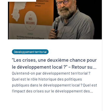
Développement territorial
“Les crises, une deuxième chance pour
le développement local ?” – Retour sur
la conférence de Bernard Pecqueur
Qu’entend-on par développement territorial ?
Quel est le rôle historique des politiques
publiques dans le développement local ? Quel est
l’impact des crises sur le développement des
territo ...
Lire la suite