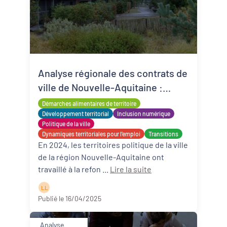
Analyse régionale des contrats de
ville de Nouvelle-Aquitaine :
quelle politique de la ville pour
Démarches alimentaires de territoire
2024-2030 ?
Développement territorial
Inclusion numérique
Politique de la ville
Dynamiques territoriales pour l’emploi
Transitions
En 2024, les territoires politique de la ville
de la région Nouvelle-Aquitaine ont
travaillé à la refon ...
Lire la suite
L L
Publié le 16/04/2025
Analyse