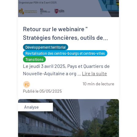
Retour sur le webinaire "
Stratégies foncières, outils de
revitalisation"
Développement territorial
Revitalisation des centres-bourgs et centres-villes
Transitions
Le jeudi 3 avril 2025, Pays et Quartiers de
Nouvelle-Aquitaine a org ...
Lire la suite
10 min de lecture
P C
Publié le 05/05/2025
Analyse