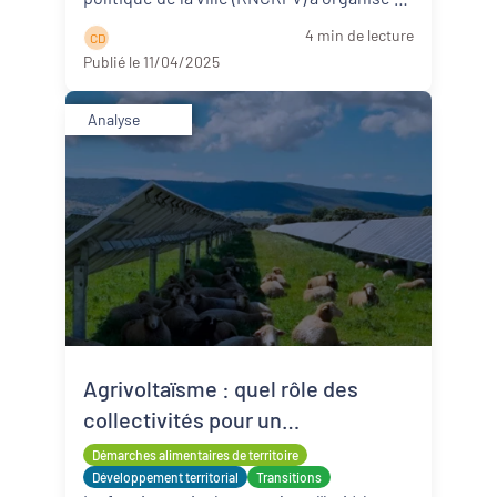
web ...
Lire la suite
4 min de lecture
C D
Publié le 11/04/2025
Analyse
Agrivoltaïsme : quel rôle des
collectivités pour un
développement territorial
Démarches alimentaires de territoire
équilibré ?
Développement territorial
Transitions