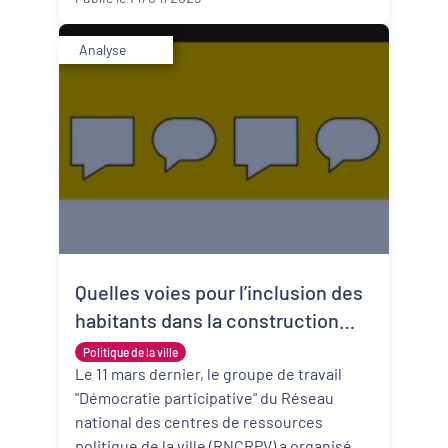
Analyse
Quelles voies pour l’inclusion des
habitants dans la construction
des politiques publiques ?
Politique de la ville
Le 11 mars dernier, le groupe de travail
"Démocratie participative" du Réseau
national des centres de ressources
politique de la ville (RNCRPV) a organisé un