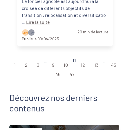
Le foncier agricole est aujourd'hui à la
croisée de différents objectifs de
transition : relocalisation et diversificatio
...
Lire la suite
20 min de lecture
A M
C P
Publié le 09/04/2025
...
11
...
1
2
3
9
10
12
13
45
46
47
Découvrez nos derniers
contenus