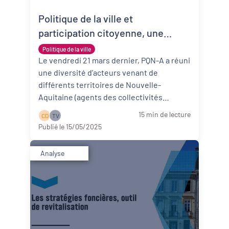
Politique de la ville et
Revitalisation des centres-bourgs et
centres-villes
participation citoyenne, une
dynamique renouvelée ?
Politique de la ville
Dynamiques territoriales pour l’emploi
Le vendredi 21 mars dernier, PQN-A a réuni
une diversité d’acteurs venant de
Transitions
différents territoires de Nouvelle-
Aquitaine (agents des collectivités
Date de publication
territoriales ...
Lire la suite
15 min de lecture
C D
T V
Publié le 15/05/2025
Analyse