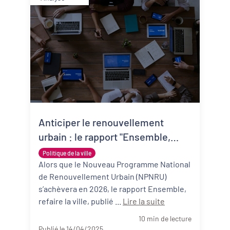
Anticiper le renouvellement
urbain : le rapport "Ensemble,
refaire la ville"
Politique de la ville
Alors que le Nouveau Programme National
de Renouvellement Urbain (NPNRU)
s’achèvera en 2026, le rapport Ensemble,
refaire la ville, publié ...
Lire la suite
10 min de lecture
Publié le 14/04/2025