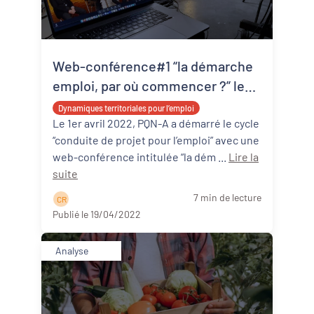
Web-conférence#1 “la démarche
emploi, par où commencer ?” les
points clés à retenir
Dynamiques territoriales pour l’emploi
Le 1er avril 2022, PQN-A a démarré le cycle
“conduite de projet pour l’emploi” avec une
web-conférence intitulée “la dém ...
Lire la
suite
7 min de lecture
C R
Publié le 19/04/2022
Analyse