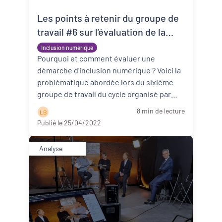
Les points à retenir du groupe de
Revitalisation des centres-bourgs et
centres-villes
travail #6 sur l’évaluation de la
démarche d’inclusion numérique
Inclusion numérique
Dynamiques territoriales pour l’emploi
Pourquoi et comment évaluer une
démarche d’inclusion numérique ? Voici la
Transitions
problématique abordée lors du sixième
groupe de travail du cycle organisé par
Date de publication
PQN-A et Hubik, le 07 avril 2022.&nbs ...
8 min de lecture
L B
Lire la suite
Publié le 25/04/2022
Analyse