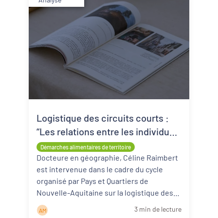
Logistique des circuits courts :
“Les relations entre les individus,
c’est l’une des clés de succès
Démarches alimentaires de territoire
pour les plateformes.”
Docteure en géographie, Céline Raimbert
est intervenue dans le cadre du cycle
organisé par Pays et Quartiers de
Nouvelle-Aquitaine sur la logistique des
circuits courts (lien). Elle a ...
Lire la suite
3 min de lecture
A M