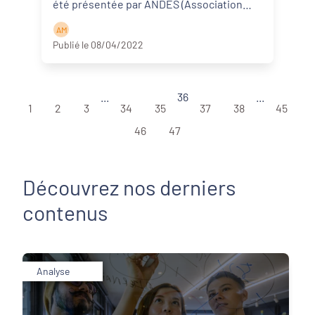
été présentée par ANDES (Association
nationale de développement ...
Lire la
A M
suite
Publié le 08/04/2022
...
36
...
1
2
3
34
35
37
38
45
46
47
Découvrez nos derniers
contenus
Analyse