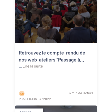
Retrouvez le compte-rendu de
nos web-ateliers “Passage à
l’action !” #1
...
Lire la suite
3 min de lecture
C R
Publié le 08/04/2022
Analyse