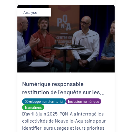
Analyse
Numérique responsable :
restitution de l'enquête sur les
pratiques et les besoins des
Développement territorial
Inclusion numérique
collectivités de Nouvelle-
Transitions
D'avril à juin 2025, PQN-A a interrogé les
Aquitaine
collectivités de Nouvelle-Aquitaine pour
identifier leurs usages et leurs priorités