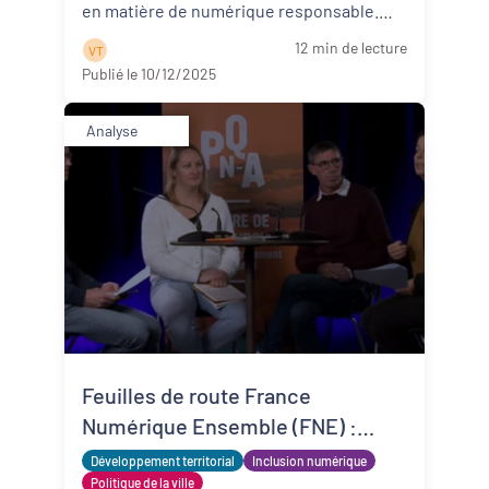
en matière de numérique responsable.
Les principaux résultats ...
Lire la suite
12 min de lecture
V T
Publié le 10/12/2025
Analyse
Feuilles de route France
Numérique Ensemble (FNE) :
analyse et perspectives en
Développement territorial
Inclusion numérique
Nouvelle-Aquitaine
Politique de la ville