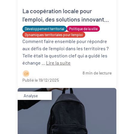
La coopération locale pour
Revitalisation des centres-bourgs et
centres-villes
l'emploi, des solutions innovantes
existent !
Développement territorial
Dynamiques territoriales pour l’emploi
Politique de la ville
Dynamiques territoriales pour l’emploi
Comment faire ensemble pour répondre
Transitions
aux défis de l'emploi dans les territoires ?
Telle était la question clef qui a guidé les
Date de publication
échange ...
Lire la suite
8 min de lecture
C R
Publié le 19/12/2025
Analyse