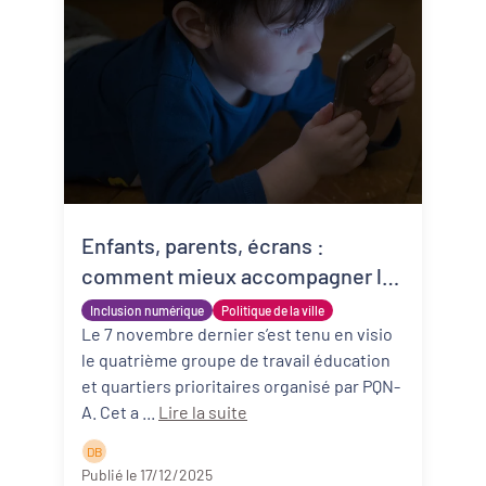
Enfants, parents, écrans :
comment mieux accompagner les
familles face aux usages du
Inclusion numérique
Politique de la ville
numérique ? Synthèse des
Le 7 novembre dernier s’est tenu en visio
le quatrième groupe de travail éducation
échanges du groupe de travail #4
et quartiers prioritaires organisé par PQN-
A. Cet a ...
Lire la suite
D B
Publié le 17/12/2025