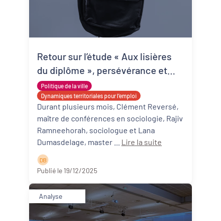
Retour sur l’étude « Aux lisières
du diplôme », persévérance et
décrochage scolaire à Mérignac
Politique de la ville
et Sainte-Foy-la-Grande
Dynamiques territoriales pour l’emploi
Durant plusieurs mois, Clément Reversé,
maître de conférences en sociologie, Rajiv
Ramneehorah, sociologue et Lana
Dumasdelage, master ...
Lire la suite
D B
Publié le 19/12/2025
Analyse