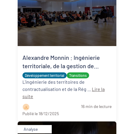
Alexandre Monnin : Ingénierie
territoriale, de la gestion de
projets à la redirection écologique
Développement territorial
Transitions
L'ingénierie des territoires de
contractualisation et de la Rég ...
Lire la
suite
16 min de lecture
J L
Publié le 18/12/2025
Analyse