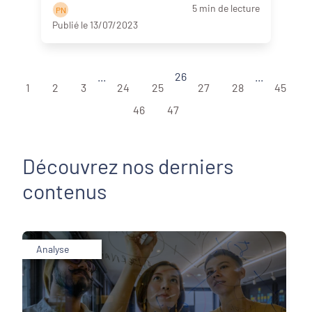
5 min de lecture
P N
Publié le 13/07/2023
...
26
...
1
2
3
24
25
27
28
45
46
47
Découvrez nos derniers
contenus
Analyse