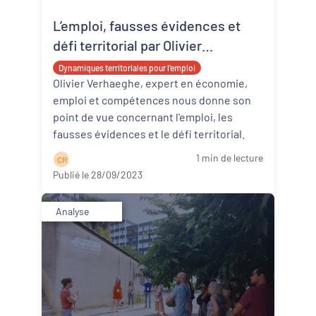
L’emploi, fausses évidences et
Revitalisation des centres-bourgs et
centres-villes
défi territorial par Olivier
Verhaeghe
Dynamiques territoriales pour l’emploi
Dynamiques territoriales pour l’emploi
Olivier Verhaeghe, expert en économie,
emploi et compétences nous donne son
Transitions
point de vue concernant l'emploi, les
fausses évidences et le défi territorial.
Date de publication
1 min de lecture
C R
Publié le 28/09/2023
Analyse