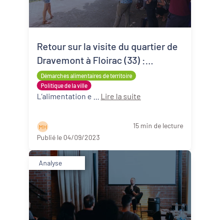
Retour sur la visite du quartier de
Dravemont à Floirac (33) :
alimentation et agriculture dans
Démarches alimentaires de territoire
les quartiers politique de la ville
Politique de la ville
L’alimentation e ...
Lire la suite
15 min de lecture
M H
Publié le 04/09/2023
Analyse