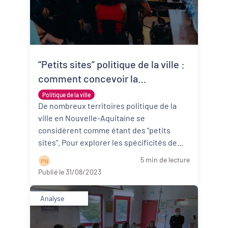
“Petits sites” politique de la ville :
comment concevoir la
gouvernance d’un contrat de ville
Politique de la ville
?
De nombreux territoires politique de la
ville en Nouvelle-Aquitaine se
considèrent comme étant des “petits
sites”. Pour explorer les spécificités de
ces territoi ...
Lire la suite
5 min de lecture
P N
Publié le 31/08/2023
Analyse