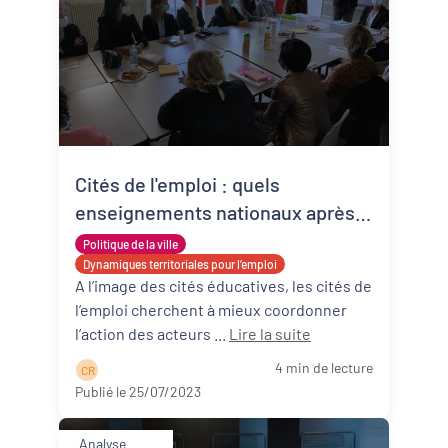
Cités de l'emploi : quels
enseignements nationaux après 2
ans de mise en œuvre?
Politique de la ville
Dynamiques territoriales pour l’emploi
A l’image des cités éducatives, les cités de
l’emploi cherchent à mieux coordonner
l’action des acteurs ...
Lire la suite
4 min de lecture
C R
Publié le 25/07/2023
Analyse