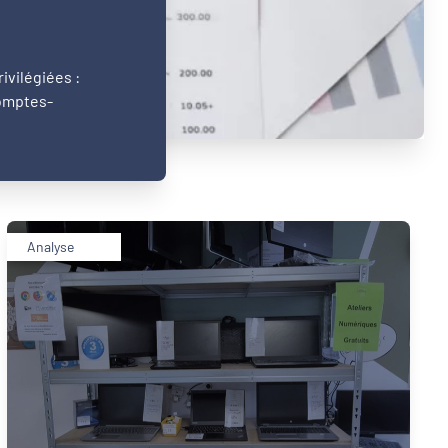
ivilégiées :
comptes-
Analyse