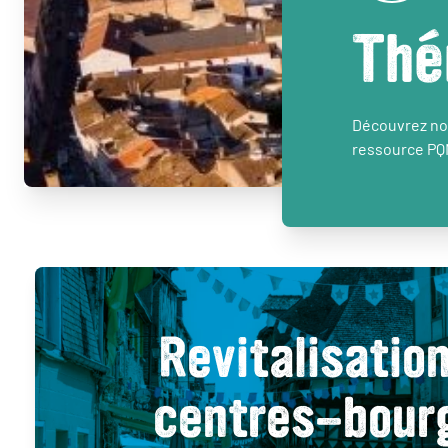
Thé
Découvrez nos
ressource PQ
Revitalisatio
centres-bour