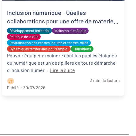
Inclusion numérique - Quelles
collaborations pour une offre de matériels
reconditionnés locale, solidaire et adaptée
Développement territorial
Inclusion numérique
?
Politique de la ville
Revitalisation des centres-bourgs et centres-villes
Dynamiques territoriales pour l’emploi
Transitions
Pouvoir équiper à moindre coût les publics éloignés
du numérique est un des piliers de toute démarche
d'inclusion numér ...
Lire la suite
3 min de lecture
V T
Publié le 30/07/2026