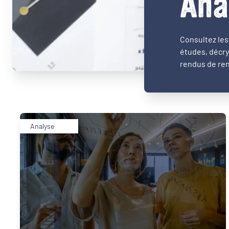
Ana
Consultez les 
études, décry
rendus de ren
Analyse