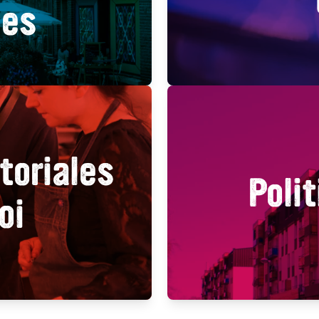
les
toriales
Polit
oi