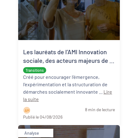
Les lauréats de l’AMI Innovation
sociale, des acteurs majeurs de la
transition écologique et sociale
Transitions
Créé pour encourager l’émergence,
l’expérimentation et la structuration de
démarches socialement innovante ...
Lire
la suite
8 min de lecture
A M
Publié le 04/08/2026
Analyse