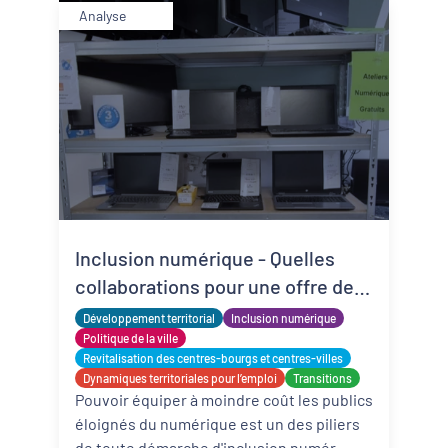
Analyse
Inclusion numérique - Quelles
collaborations pour une offre de
matériels reconditionnés locale,
Développement territorial
Inclusion numérique
solidaire et adaptée ?
Politique de la ville
Revitalisation des centres-bourgs et centres-villes
Dynamiques territoriales pour l’emploi
Transitions
Pouvoir équiper à moindre coût les publics
éloignés du numérique est un des piliers
de toute démarche d'inclusion numér ...