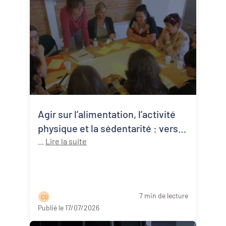
Agir sur l’alimentation, l’activité
physique et la sédentarité : vers
une approche systémique de la
...
Lire la suite
santé publique
7 min de lecture
C G
Publié le 17/07/2026