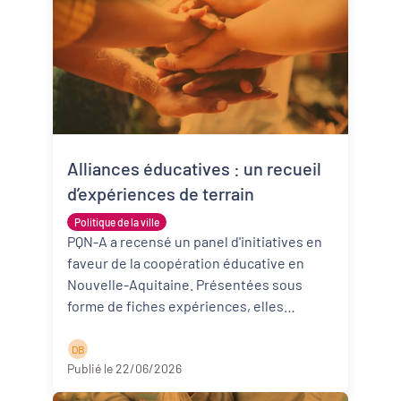
Alliances éducatives : un recueil
d’expériences de terrain
Politique de la ville
PQN-A a recensé un panel d'initiatives en
faveur de la coopération éducative en
Nouvelle-Aquitaine. Présentées sous
forme de fiches expériences, elles
donnent à voir des expérimentations qu ...
Lire la suite
D B
Publié le 22/06/2026