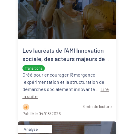
Les lauréats de l’AMI Innovation
sociale, des acteurs majeurs de la
transition écologique et sociale
Transitions
Créé pour encourager l’émergence,
l’expérimentation et la structuration de
démarches socialement innovante ...
Lire
la suite
8 min de lecture
A M
Publié le 04/08/2026
Analyse