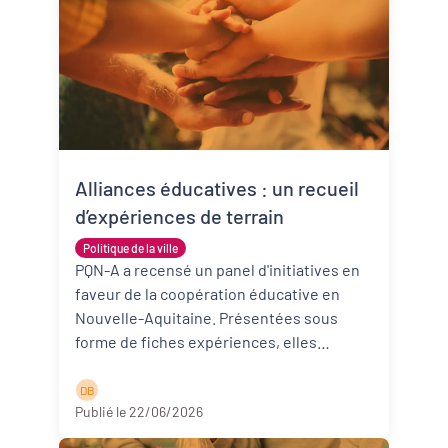
Alliances éducatives : un recueil
d’expériences de terrain
Politique de la ville
PQN-A a recensé un panel d'initiatives en
faveur de la coopération éducative en
Nouvelle-Aquitaine. Présentées sous
forme de fiches expériences, elles
donnent à voir des expérimentations qu ...
Lire la suite
D B
Publié le 22/06/2026