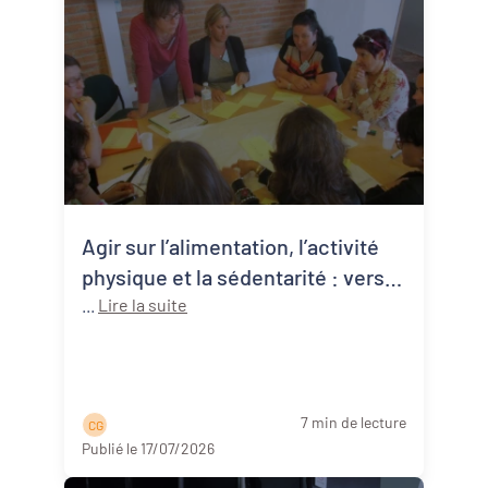
Agir sur l’alimentation, l’activité
physique et la sédentarité : vers
une approche systémique de la
...
Lire la suite
santé publique
7 min de lecture
C G
Publié le 17/07/2026