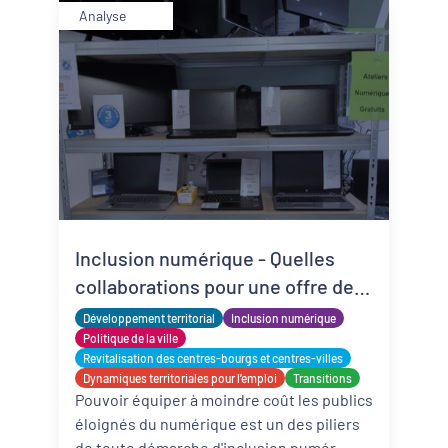
Analyse
Inclusion numérique - Quelles
collaborations pour une offre de
matériels reconditionnés locale,
Développement territorial
Inclusion numérique
solidaire et adaptée ?
Politique de la ville
Revitalisation des centres-bourgs et centres-villes
Dynamiques territoriales pour l’emploi
Transitions
Pouvoir équiper à moindre coût les publics
éloignés du numérique est un des piliers
de toute démarche d'inclusion numér ...