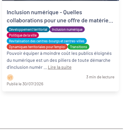
Inclusion numérique - Quelles
collaborations pour une offre de matériels
reconditionnés locale, solidaire et adaptée
Développement territorial
Inclusion numérique
?
Politique de la ville
Revitalisation des centres-bourgs et centres-villes
Dynamiques territoriales pour l’emploi
Transitions
Pouvoir équiper à moindre coût les publics éloignés
du numérique est un des piliers de toute démarche
d'inclusion numér ...
Lire la suite
3 min de lecture
V T
Publié le 30/07/2026