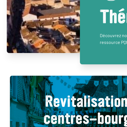
Thé
Découvrez nos
ressource PQ
Revitalisatio
centres-bour