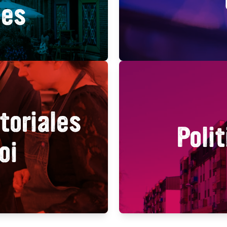
les
toriales
Polit
oi