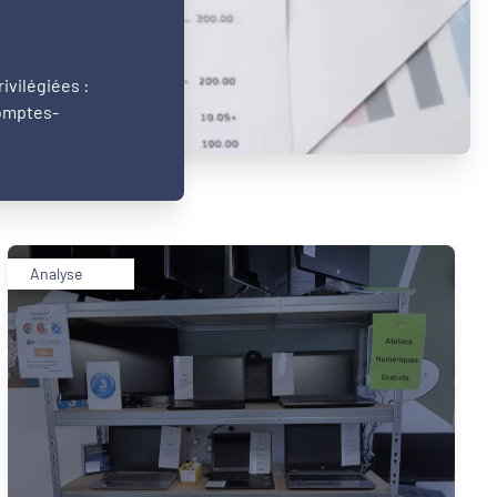
ivilégiées :
comptes-
Analyse