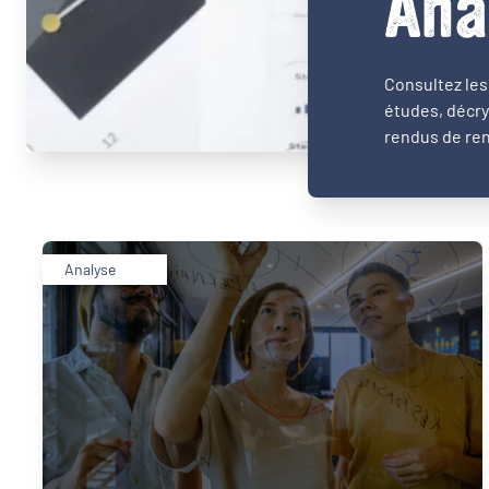
Ana
Consultez les 
études, décry
rendus de ren
Analyse