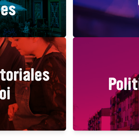
les
toriales
Polit
oi