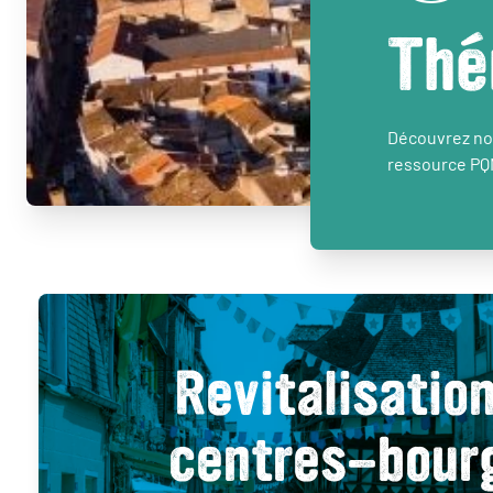
Thé
Découvrez nos
ressource PQ
Revitalisatio
centres-bour