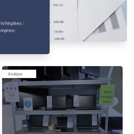
ivilégiées :
comptes-
Analyse