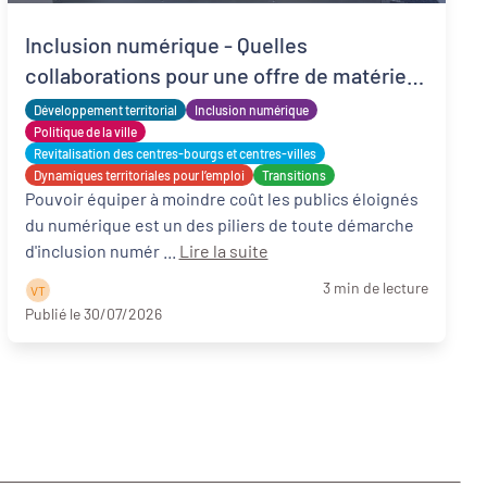
Inclusion numérique - Quelles
collaborations pour une offre de matériels
reconditionnés locale, solidaire et adaptée
Développement territorial
Inclusion numérique
?
Politique de la ville
Revitalisation des centres-bourgs et centres-villes
Dynamiques territoriales pour l’emploi
Transitions
Pouvoir équiper à moindre coût les publics éloignés
du numérique est un des piliers de toute démarche
d'inclusion numér ...
Lire la suite
3 min de lecture
V T
Publié le 30/07/2026