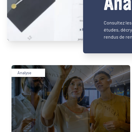
Ana
Consultez les 
études, décry
rendus de ren
Analyse