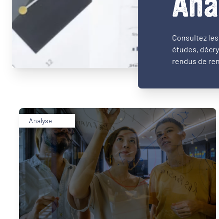
Ana
Consultez les 
études, décry
rendus de ren
Analyse