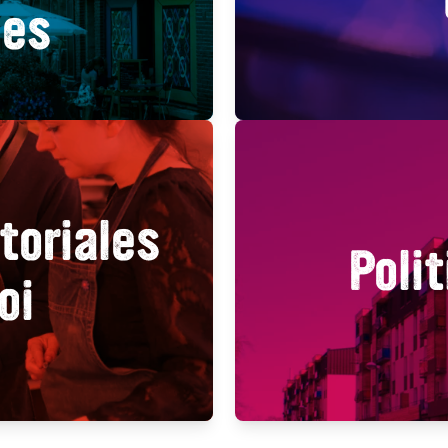
les
toriales
Polit
oi