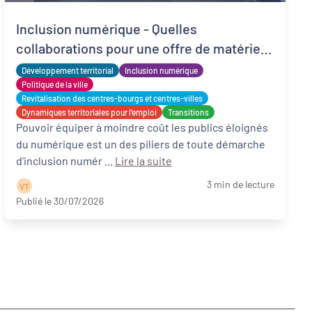
Inclusion numérique - Quelles
collaborations pour une offre de matériels
reconditionnés locale, solidaire et adaptée
Développement territorial
Inclusion numérique
?
Politique de la ville
Revitalisation des centres-bourgs et centres-villes
Dynamiques territoriales pour l’emploi
Transitions
Pouvoir équiper à moindre coût les publics éloignés
du numérique est un des piliers de toute démarche
d'inclusion numér ...
Lire la suite
3 min de lecture
V T
Publié le 30/07/2026