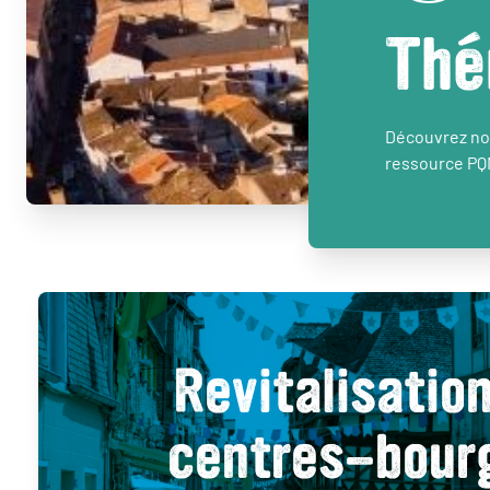
Thé
Découvrez nos
ressource PQ
Revitalisatio
centres-bour