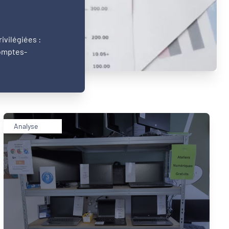
ivilégiées :
comptes-
Analyse