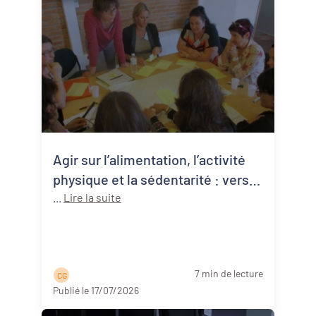
Agir sur l’alimentation, l’activité
physique et la sédentarité : vers
une approche systémique de la
...
Lire la suite
santé publique
7 min de lecture
C G
Publié le 17/07/2026