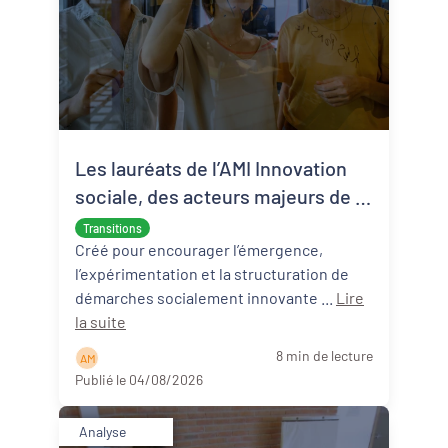
Les lauréats de l’AMI Innovation
sociale, des acteurs majeurs de la
transition écologique et sociale
Transitions
Créé pour encourager l’émergence,
l’expérimentation et la structuration de
démarches socialement innovante ...
Lire
la suite
8 min de lecture
A M
Publié le 04/08/2026
Analyse