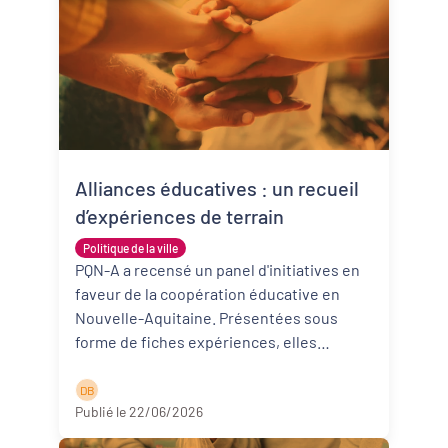
Alliances éducatives : un recueil
d’expériences de terrain
Politique de la ville
PQN-A a recensé un panel d'initiatives en
faveur de la coopération éducative en
Nouvelle-Aquitaine. Présentées sous
forme de fiches expériences, elles
donnent à voir des expérimentations qu ...
Lire la suite
D B
Publié le 22/06/2026