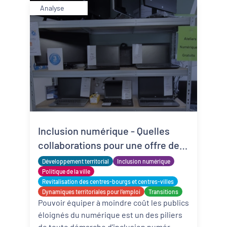
Analyse
Inclusion numérique - Quelles
collaborations pour une offre de
matériels reconditionnés locale,
Développement territorial
Inclusion numérique
solidaire et adaptée ?
Politique de la ville
Revitalisation des centres-bourgs et centres-villes
Dynamiques territoriales pour l’emploi
Transitions
Pouvoir équiper à moindre coût les publics
éloignés du numérique est un des piliers
de toute démarche d'inclusion numér ...