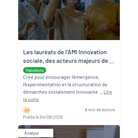
Les lauréats de l’AMI Innovation
sociale, des acteurs majeurs de la
transition écologique et sociale
Transitions
Créé pour encourager l’émergence,
l’expérimentation et la structuration de
démarches socialement innovante ...
Lire
la suite
8 min de lecture
A M
Publié le 04/08/2026
Analyse