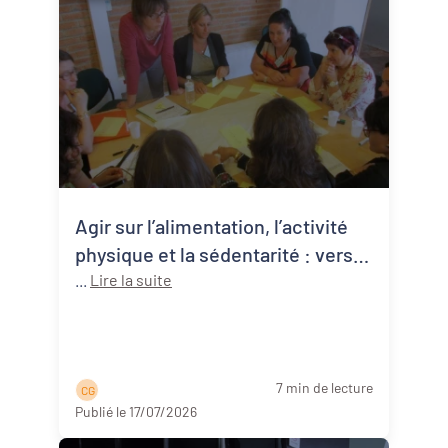
Agir sur l’alimentation, l’activité
physique et la sédentarité : vers
une approche systémique de la
...
Lire la suite
santé publique
7 min de lecture
C G
Publié le 17/07/2026