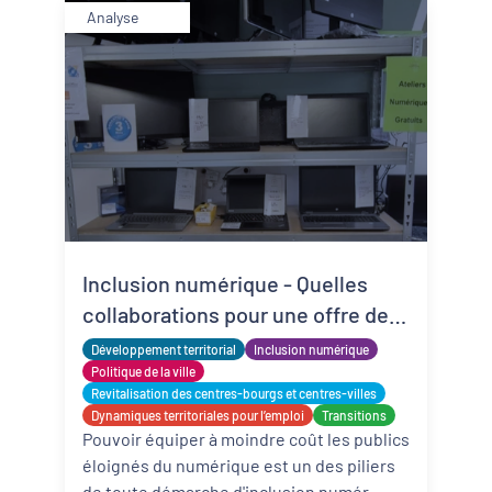
Analyse
Inclusion numérique - Quelles
collaborations pour une offre de
matériels reconditionnés locale,
Développement territorial
Inclusion numérique
solidaire et adaptée ?
Politique de la ville
Revitalisation des centres-bourgs et centres-villes
Dynamiques territoriales pour l’emploi
Transitions
Pouvoir équiper à moindre coût les publics
éloignés du numérique est un des piliers
de toute démarche d'inclusion numér ...