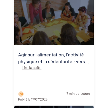
Agir sur l’alimentation, l’activité
physique et la sédentarité : vers
une approche systémique de la
...
Lire la suite
santé publique
7 min de lecture
C G
Publié le 17/07/2026