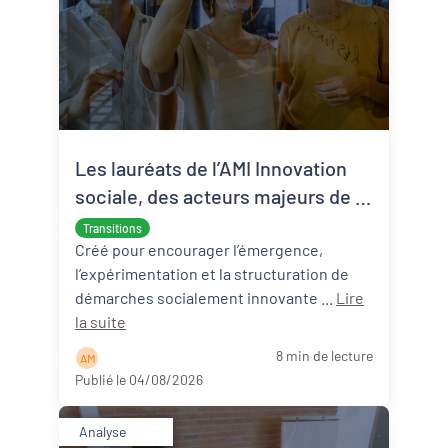
Les lauréats de l’AMI Innovation
sociale, des acteurs majeurs de la
transition écologique et sociale
Transitions
Créé pour encourager l’émergence,
l’expérimentation et la structuration de
démarches socialement innovante ...
Lire
la suite
8 min de lecture
A M
Publié le 04/08/2026
Analyse