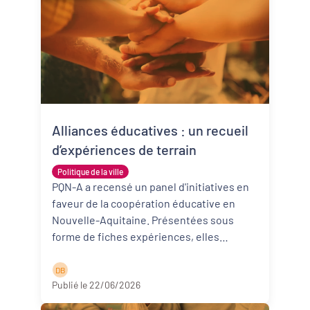
Alliances éducatives : un recueil
d’expériences de terrain
Politique de la ville
PQN-A a recensé un panel d'initiatives en
faveur de la coopération éducative en
Nouvelle-Aquitaine. Présentées sous
forme de fiches expériences, elles
donnent à voir des expérimentations qu ...
Lire la suite
D B
Publié le 22/06/2026