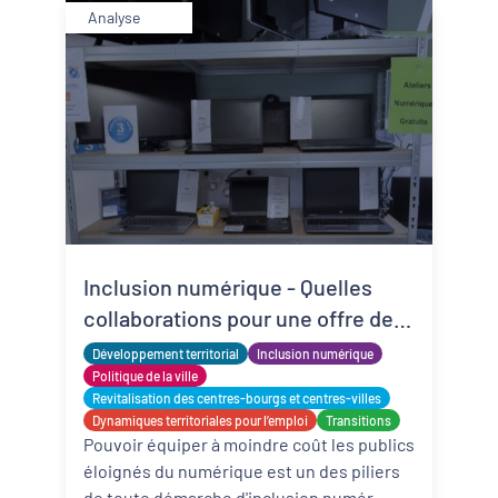
Analyse
Inclusion numérique - Quelles
collaborations pour une offre de
matériels reconditionnés locale,
Développement territorial
Inclusion numérique
solidaire et adaptée ?
Politique de la ville
Revitalisation des centres-bourgs et centres-villes
Dynamiques territoriales pour l’emploi
Transitions
Pouvoir équiper à moindre coût les publics
éloignés du numérique est un des piliers
de toute démarche d'inclusion numér ...