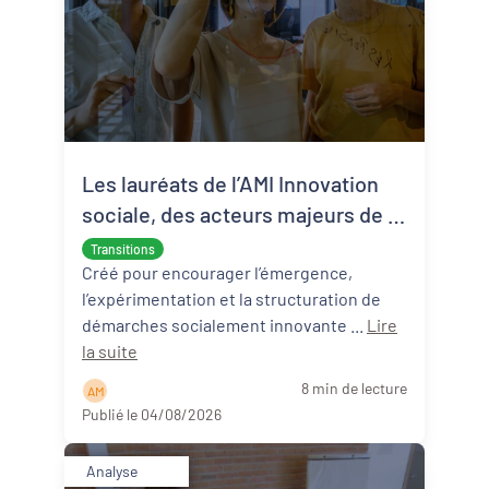
Les lauréats de l’AMI Innovation
sociale, des acteurs majeurs de la
transition écologique et sociale
Transitions
Créé pour encourager l’émergence,
l’expérimentation et la structuration de
démarches socialement innovante ...
Lire
la suite
8 min de lecture
A M
Publié le 04/08/2026
Analyse