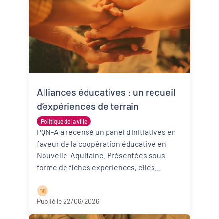
Alliances éducatives : un recueil
d’expériences de terrain
Politique de la ville
PQN-A a recensé un panel d'initiatives en
faveur de la coopération éducative en
Nouvelle-Aquitaine. Présentées sous
forme de fiches expériences, elles
donnent à voir des expérimentations qu ...
Lire la suite
D B
Publié le 22/06/2026