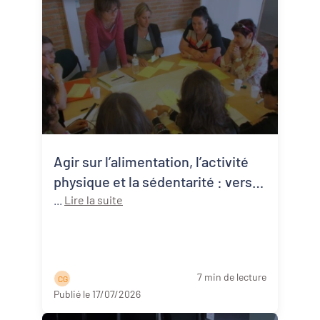
Agir sur l’alimentation, l’activité
physique et la sédentarité : vers
une approche systémique de la
...
Lire la suite
santé publique
7 min de lecture
C G
Publié le 17/07/2026