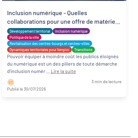
Inclusion numérique - Quelles
collaborations pour une offre de matériels
reconditionnés locale, solidaire et adaptée
Développement territorial
Inclusion numérique
?
Politique de la ville
Revitalisation des centres-bourgs et centres-villes
Dynamiques territoriales pour l’emploi
Transitions
Pouvoir équiper à moindre coût les publics éloignés
du numérique est un des piliers de toute démarche
d'inclusion numér ...
Lire la suite
3 min de lecture
V T
Publié le 30/07/2026