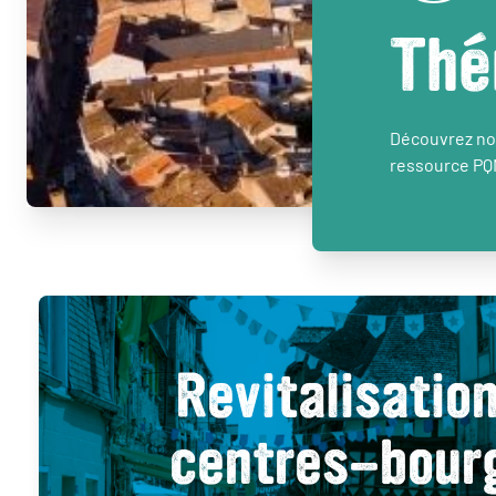
Thé
Découvrez nos
ressource PQ
Revitalisatio
centres-bour