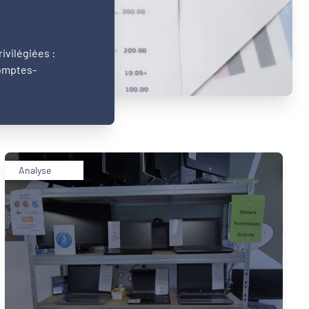
ivilégiées :
comptes-
Analyse