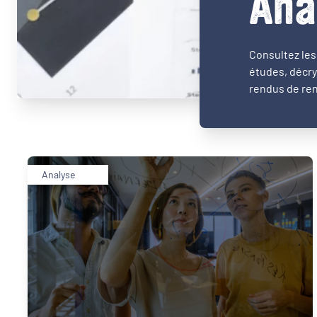
Ana
Consultez les 
études, décry
rendus de ren
Analyse