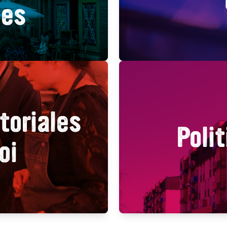
les
toriales
Polit
oi