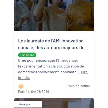
Les lauréats de l’AMI Innovation
sociale, des acteurs majeurs de la
transition écologique et sociale
Transitions
Créé pour encourager l’émergence,
l’expérimentation et la structuration de
démarches socialement innovante ...
Lire
la suite
8 min de lecture
A M
Publié le 04/08/2026
Analyse