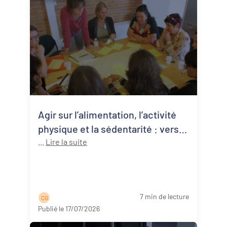
Agir sur l’alimentation, l’activité
physique et la sédentarité : vers
une approche systémique de la
...
Lire la suite
santé publique
7 min de lecture
C G
Publié le 17/07/2026