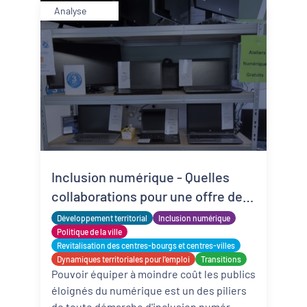
Analyse
Inclusion numérique - Quelles
collaborations pour une offre de
matériels reconditionnés locale,
Développement territorial
Inclusion numérique
solidaire et adaptée ?
Politique de la ville
Revitalisation des centres-bourgs et centres-villes
Dynamiques territoriales pour l’emploi
Transitions
Pouvoir équiper à moindre coût les publics
éloignés du numérique est un des piliers
de toute démarche d'inclusion numér ...