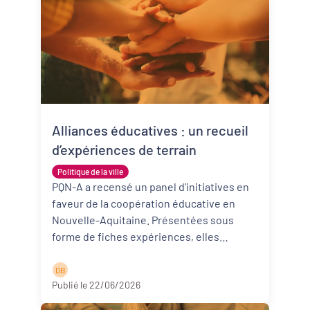
Alliances éducatives : un recueil
d’expériences de terrain
Politique de la ville
PQN-A a recensé un panel d'initiatives en
faveur de la coopération éducative en
Nouvelle-Aquitaine. Présentées sous
forme de fiches expériences, elles
donnent à voir des expérimentations qu ...
Lire la suite
D B
Publié le 22/06/2026