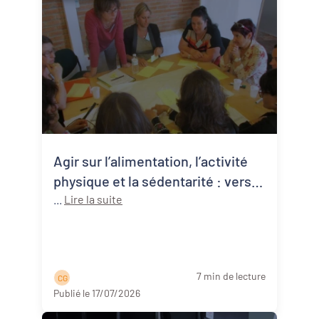
Agir sur l’alimentation, l’activité
physique et la sédentarité : vers
une approche systémique de la
...
Lire la suite
santé publique
7 min de lecture
C G
Publié le 17/07/2026