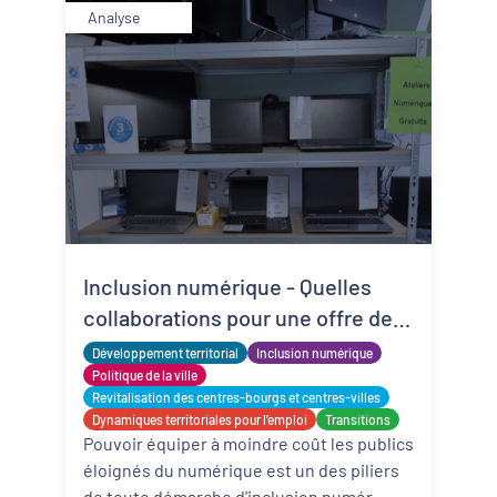
Analyse
Inclusion numérique - Quelles
collaborations pour une offre de
matériels reconditionnés locale,
Développement territorial
Inclusion numérique
solidaire et adaptée ?
Politique de la ville
Revitalisation des centres-bourgs et centres-villes
Dynamiques territoriales pour l’emploi
Transitions
Pouvoir équiper à moindre coût les publics
éloignés du numérique est un des piliers
de toute démarche d'inclusion numér ...