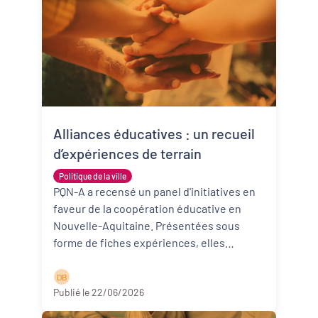
Alliances éducatives : un recueil
d’expériences de terrain
Politique de la ville
PQN-A a recensé un panel d'initiatives en
faveur de la coopération éducative en
Nouvelle-Aquitaine. Présentées sous
forme de fiches expériences, elles
donnent à voir des expérimentations qu ...
Lire la suite
D B
Publié le 22/06/2026