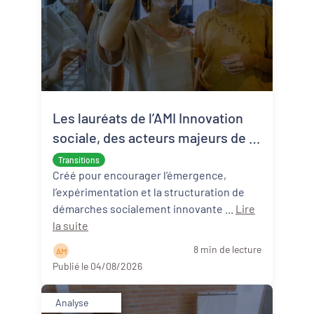
Les lauréats de l’AMI Innovation
sociale, des acteurs majeurs de la
transition écologique et sociale
Transitions
Créé pour encourager l’émergence,
l’expérimentation et la structuration de
démarches socialement innovante ...
Lire
la suite
8 min de lecture
A M
Publié le 04/08/2026
Analyse